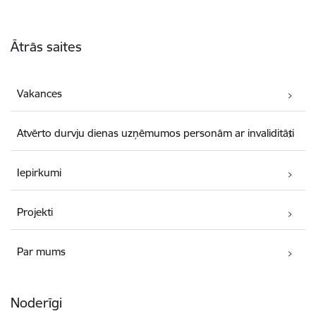
Kājene
Ātrās saites
Vakances
Atvērto durvju dienas uzņēmumos personām ar invaliditāti
Iepirkumi
Projekti
Par mums
Noderīgi