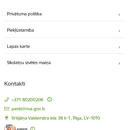
Privātuma politika
Piekļūstamība
Lapas karte
Sīkdatņu izvēles maiņa
Kontakti
+371 80200206
E-pasts:
pasts@nva.gov.lv
Krišjāņa Valdemāra iela 38 k-1, Rīga, LV–1010