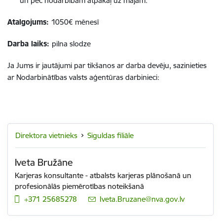
un pēc nodarbībām atpakaļ uz mājām.
Atalgojums:
1050€ mēnesī
Darba laiks:
pilna slodze
Ja Jums ir jautājumi par tikšanos ar darba devēju, sazinieties
ar Nodarbinātības valsts aģentūras darbinieci:
Direktora vietnieks
Siguldas filiāle
Iveta Bružāne
Karjeras konsultante - atbalsts karjeras plānošanā un
profesionālās piemērotības noteikšanā
+371 25685278
E-pasts:
Iveta.Bruzane@nva.gov.lv