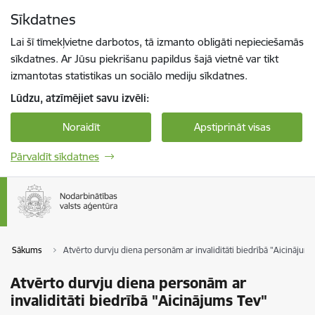
Pāriet uz lapas saturu
Sīkdatnes
Spied
lai meklētu
Enter
Lai šī tīmekļvietne darbotos, tā izmanto obligāti nepieciešamās
sīkdatnes. Ar Jūsu piekrišanu papildus šajā vietnē var tikt
izmantotas statistikas un sociālo mediju sīkdatnes.
Lūdzu, atzīmējiet savu izvēli:
Noraidīt
Apstiprināt visas
Pārvaldīt sīkdatnes
Sākums
Atvērto durvju diena personām ar invaliditāti biedrībā "Aicinājums
Atvērto durvju diena personām ar
invaliditāti biedrībā "Aicinājums Tev"