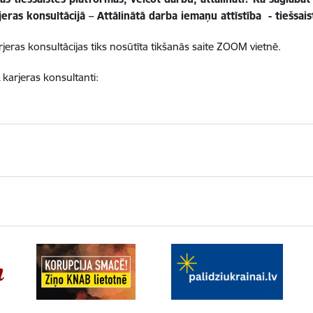
ras konsultācijā – Attālinātā darba iemaņu attīstība - tiešsai
eras konsultācijas tiks nosūtīta tikšanās saite ZOOM vietnē.
karjeras konsultanti
: