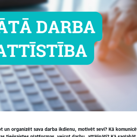
not un organizēt sava darba ikdienu, motivēt sevi? K
ā komunicēt
s tiešsaistes platformas, veicot darbu, attālināti? K
ā saglabāt