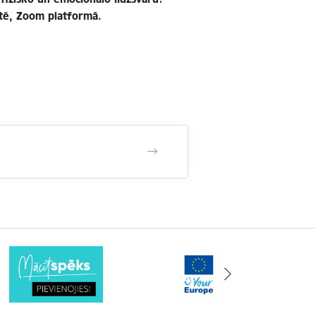
stē, Zoom platformā.