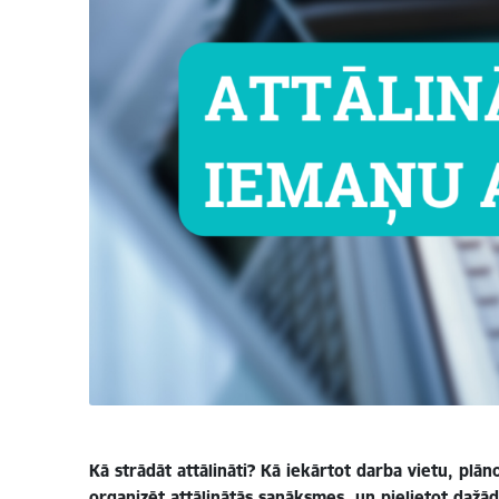
Kā strādāt attālināti? Kā iekārtot darba vietu, plā
organizēt attālinātās sanāksmes, un pielietot dažāda