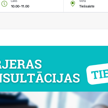
Laiks
Vieta
10.00–11.00
Tiešsaiste