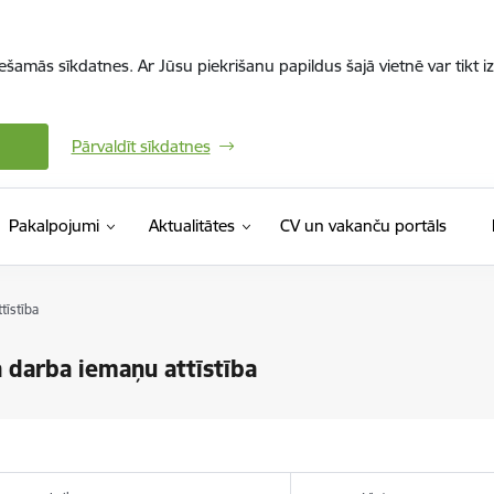
iešamās sīkdatnes. Ar Jūsu piekrišanu papildus šajā vietnē var tikt i
Pārvaldīt sīkdatnes
(Ārējā 
Pakalpojumi
Aktualitātes
CV un vakanču portāls
īstība
darba iemaņu attīstība