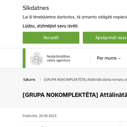
Pāriet uz lapas saturu
Sīkdatnes
Lai šī tīmekļvietne darbotos, tā izmanto obligāti nepiec
Lūdzu, atzīmējiet savu izvēli:
Noraidīt
Apstiprināt visas
Par mums
Sākums
[GRUPA NOKOMPLEKTĒTA] Attālinātā darba iemaņu att
[GRUPA NOKOMPLEKTĒTA] Attālinātā 
Publicēts: 20.09.2023.