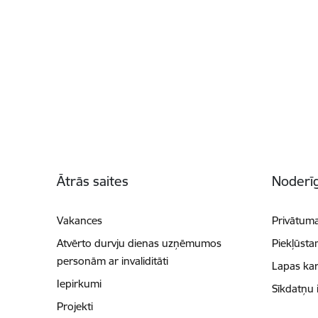
Kājene
Ātrās saites
Noderīg
Vakances
Privātuma
Atvērto durvju dienas uzņēmumos
Piekļūsta
personām ar invaliditāti
Lapas kar
Iepirkumi
Sīkdatņu 
Projekti