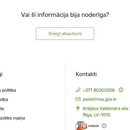
Vai šī informācija bija noderīga?
Sniegt atsauksmi
i
Kontakti
 politika
+371 80200206
E-pasts:
pasts@nva.gov.lv
mība
Krišjāņa Valdemāra iela 
te
Rīga, LV–1010
izvēles maiņa