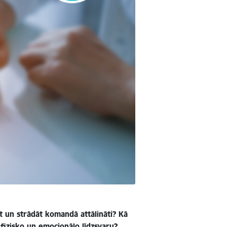
 un strādāt komandā attālināti? Kā
 fizisko un emocionālo līdzsvaru?