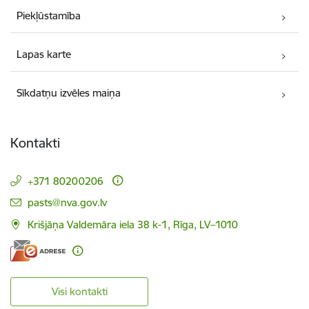
Piekļūstamība
Lapas karte
Sīkdatņu izvēles maiņa
Kontakti
+371 80200206
E-pasts:
pasts@nva.gov.lv
Krišjāņa Valdemāra iela 38 k-1, Rīga, LV–1010
Visi kontakti