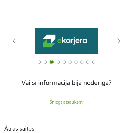
Vai šī informācija bija noderīga?
Sniegt atsauksmi
Kājene
Ātrās saites