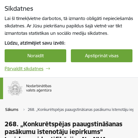
Pāriet uz lapas saturu
Sīkdatnes
Spied
lai meklētu
Enter
Lai šī tīmekļvietne darbotos, tā izmanto obligāti nepieciešamās
sīkdatnes. Ar Jūsu piekrišanu papildus šajā vietnē var tikt
izmantotas statistikas un sociālo mediju sīkdatnes.
Lūdzu, atzīmējiet savu izvēli:
Noraidīt
Apstiprināt visas
Pārvaldīt sīkdatnes
Sākums
268. „Konkurētspējas paaugstināšanas pasākumu īstenotāju iepir
268. „Konkurētspējas paaugstināšanas
pasākumu īstenotāju iepirkums”