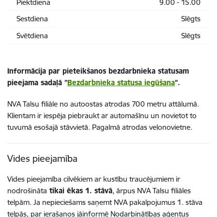
Piektdiena
9.00 - 15.00
Sestdiena
Slēgts
Svētdiena
Slēgts
Informācija par pieteikšanos bezdarbnieka statusam
pieejama sadaļā "
Bezdarbnieka statusa iegūšana
".
NVA Talsu filiāle no autoostas atrodas 700 metru attālumā.
Klientam ir iespēja piebraukt ar automašīnu un novietot to
tuvumā esošajā stāvvietā. Pagalmā atrodas velonovietne.
Vides pieejamība
Vides pieejamība cilvēkiem ar kustību traucējumiem ir
nodrošināta
tikai ēkas 1. stāvā
, ārpus NVA Talsu filiāles
telpām. Ja nepieciešams saņemt NVA pakalpojumus 1. stāva
telpās, par ierašanos jāinformē Nodarbinātības aģentus