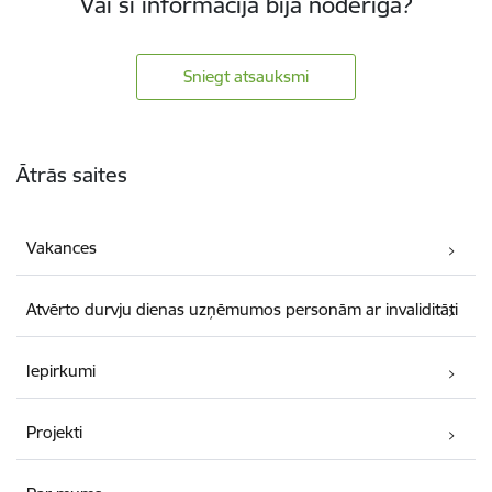
Vai šī informācija bija noderīga?
Sniegt atsauksmi
Kājene
Ātrās saites
Vakances
Atvērto durvju dienas uzņēmumos personām ar invaliditāti
Iepirkumi
Projekti