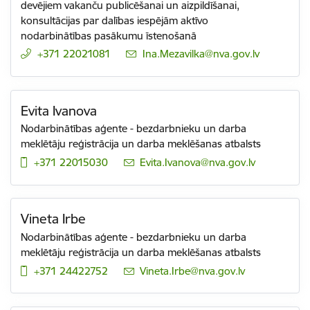
devējiem vakanču publicēšanai un aizpildīšanai,
konsultācijas par dalības iespējām aktīvo
nodarbinātības pasākumu īstenošanā
+371 22021081
E-pasts:
Ina.Mezavilka@nva.gov.lv
Evita Ivanova
Nodarbinātības aģente - bezdarbnieku un darba
meklētāju reģistrācija un darba meklēšanas atbalsts
+371 22015030
E-pasts:
Evita.Ivanova@nva.gov.lv
Vineta Irbe
Nodarbinātības aģente - bezdarbnieku un darba
meklētāju reģistrācija un darba meklēšanas atbalsts
+371 24422752
E-pasts:
Vineta.Irbe@nva.gov.lv