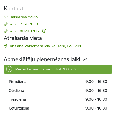
Kontakti
E-pasts:
Talsi@nva.gov.lv
+371 25762053
+371 80200206
Atrašanās vieta
Krišjāņa Valdemāra iela 2a, Talsi, LV-3201
Apmeklētāju pieņemšanas laiki
Mēs šodien esam atvērti plkst. 9.00 - 16.30
Pirmdiena
9.00 - 16.30
Otrdiena
9.00 - 16.30
Trešdiena
9.00 - 16.30
Ceturtdiena
9.00 - 16.30