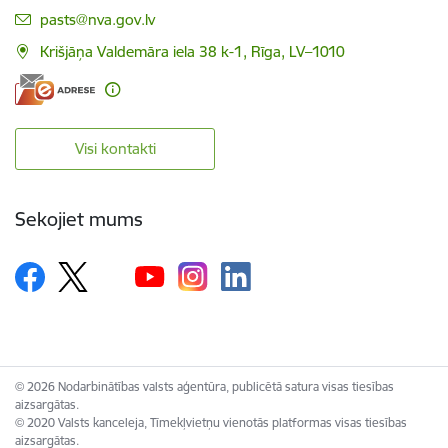
E-pasts:
pasts@nva.gov.lv
Krišjāņa Valdemāra iela 38 k-1, Rīga, LV–1010
Visi kontakti
Sekojiet mums
© 2026 Nodarbinātības valsts aģentūra, publicētā satura visas tiesības
aizsargātas.
© 2020 Valsts kanceleja, Tīmekļvietņu vienotās platformas visas tiesības
aizsargātas.