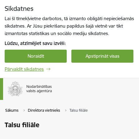
Pāriet uz lapas saturu
Sīkdatnes
Spied
lai meklētu
Enter
Lai šī tīmekļvietne darbotos, tā izmanto obligāti nepieciešamās
sīkdatnes. Ar Jūsu piekrišanu papildus šajā vietnē var tikt
izmantotas statistikas un sociālo mediju sīkdatnes.
Lūdzu, atzīmējiet savu izvēli:
Noraidīt
Apstiprināt visas
Pārvaldīt sīkdatnes
Sākums
Direktora vietnieks
Talsu filiāle
Talsu filiāle