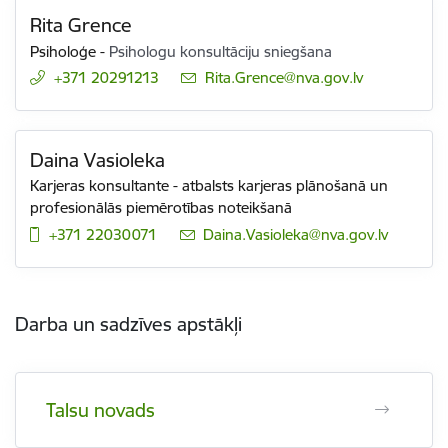
Rita Grence
Psiholoģe
-
Psihologu konsultāciju sniegšana
+371 20291213
E-pasts:
Rita.Grence@nva.gov.lv
Daina Vasioleka
Karjeras konsultante - atbalsts karjeras plānošanā un
profesionālās piemērotības noteikšanā
+371 22030071
E-pasts:
Daina.Vasioleka@nva.gov.lv
Darba un sadzīves apstākļi
Talsu novads