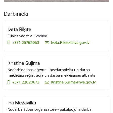
Darbinieki
Iveta Riķīte
Filiāles vadītāja
-
Vadība
+371 25762053
E-pasts:
Iveta.Rikite@nva.gov.lv
Kristīne Suļima
Nodarbinātības aģente - bezdarbnieku un darba
meklētāju reģistrācija un darba meklēšanas atbalsts
+371 22020673
E-pasts:
Kristine.Sulima@nva.gov.lv
Ina Mežavilka
Nodarbinātības organizatore - pakalpojumi darba