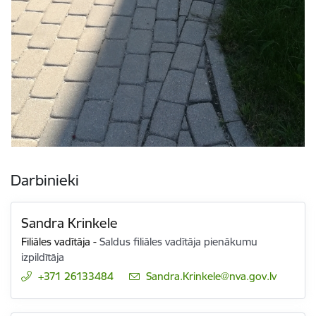
Darbinieki
Sandra Krinkele
Filiāles vadītāja
-
Saldus filiāles vadītāja pienākumu
izpildītāja
+371 26133484
E-pasts:
Sandra.Krinkele@nva.gov.lv