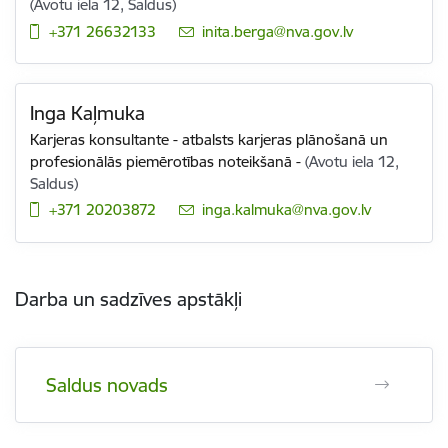
(Avotu iela 12, Saldus)
+371 26632133
E-pasts:
inita.berga@nva.gov.lv
Inga Kaļmuka
Karjeras konsultante - atbalsts karjeras plānošanā un
profesionālās piemērotības noteikšanā
-
(Avotu iela 12,
Saldus)
+371 20203872
E-pasts:
inga.kalmuka@nva.gov.lv
Darba un sadzīves apstākļi
Saldus novads