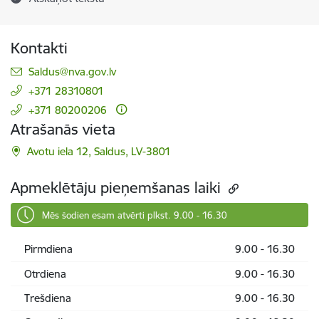
Kontakti
E-pasts:
Saldus@nva.gov.lv
+371 28310801
+371 80200206
Atrašanās vieta
Avotu iela 12, Saldus, LV-3801
Apmeklētāju pieņemšanas laiki
Mēs šodien esam atvērti plkst. 9.00 - 16.30
Pirmdiena
9.00 - 16.30
Otrdiena
9.00 - 16.30
Trešdiena
9.00 - 16.30