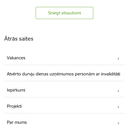
Sniegt atsauksmi
Kājene
Ātrās saites
Vakances
Atvērto durvju dienas uzņēmumos personām ar invaliditāti
Iepirkumi
Projekti
Par mums