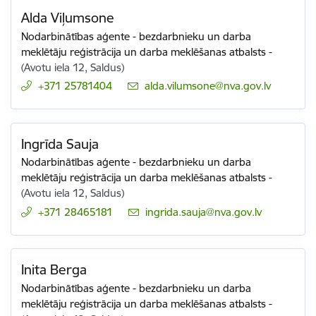
Alda Viļumsone
Nodarbinātības aģente - bezdarbnieku un darba
meklētāju reģistrācija un darba meklēšanas atbalsts
-
(Avotu iela 12, Saldus)
+371 25781404
E-pasts:
alda.vilumsone@nva.gov.lv
Ingrīda Sauja
Nodarbinātības aģente - bezdarbnieku un darba
meklētāju reģistrācija un darba meklēšanas atbalsts
-
(Avotu iela 12, Saldus)
+371 28465181
E-pasts:
ingrida.sauja@nva.gov.lv
Inita Berga
Nodarbinātības aģente - bezdarbnieku un darba
meklētāju reģistrācija un darba meklēšanas atbalsts
-