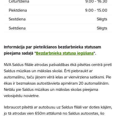
Ceturtdiena
9.00 - 16.30
Piektdiena
9.00 - 15.00
Sestdiena
Slēgts
Svētdiena
Slēgts
Informācija par pieteikšanos bezdarbnieka statusam
pieejama sadaļā "
Bezdarbnieka statusa iegūšana
".
NVA Saldus filiāle atrodas pašvaldības ēkā pilsētas centrā pretī
Saldus mūzikas un mākslas skolai. Ērti piebraukt ar
automašīnu, taču jāņem vērā ielas ar vienvirziena satiksmi. Pie
ēkas ir bezmaksas autostāvvieta apmēram 20 automašīnām.
Netālu pie Saldus mūzikas un mākslas skolas pieejama
velosipēdu novietne.
Iebraucot pilsētā ar autobusu uz Saldus filiāli var doties kājām,
jo tā atrodas vien 650m attālumā no Saldus autoostas, šo