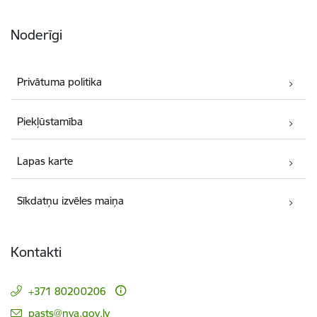
Noderīgi
Privātuma politika
Piekļūstamība
Lapas karte
Sīkdatņu izvēles maiņa
Kontakti
+371 80200206
E-pasts:
pasts@nva.gov.lv