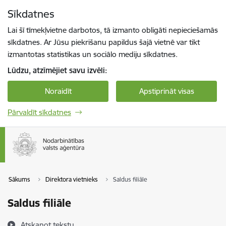
Pāriet uz lapas saturu
Sīkdatnes
Spied
lai meklētu
Enter
Lai šī tīmekļvietne darbotos, tā izmanto obligāti nepieciešamās
sīkdatnes. Ar Jūsu piekrišanu papildus šajā vietnē var tikt
izmantotas statistikas un sociālo mediju sīkdatnes.
Lūdzu, atzīmējiet savu izvēli:
Noraidīt
Apstiprināt visas
Pārvaldīt sīkdatnes
Sākums
Direktora vietnieks
Saldus filiāle
Saldus filiāle
Atskaņot tekstu