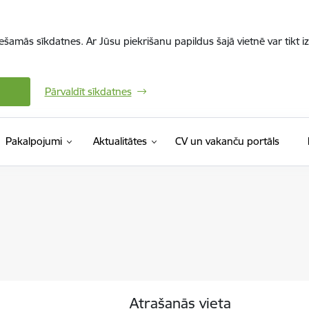
iešamās sīkdatnes. Ar Jūsu piekrišanu papildus šajā vietnē var tikt i
Pārvaldīt sīkdatnes
(Ārējā 
Pakalpojumi
Aktualitātes
CV un vakanču portāls
Atrašanās vieta