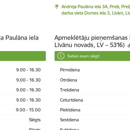
Andreja Paulāna iela 3A, Preiļi, Prei
darba vieta Domes iela 3, Līvāni, L
a Paulāna iela
Apmeklētāju pieņemšanas la
Līvānu novads, LV – 5316)
Šodien esam slēgti
9.00 - 16.30
Pirmdiena
9.00 - 16.30
Otrdiena
9.00 - 16.30
Trešdiena
9.00 - 16.30
Ceturtdiena
9.00 - 15.00
Piektdiena
Slēgts
Sestdiena
Slēgts
Svētdiena