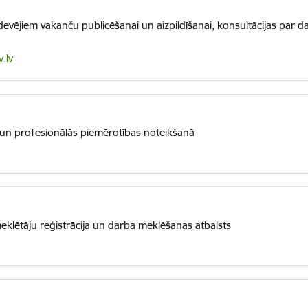
vējiem vakanču publicēšanai un aizpildīšanai, konsultācijas par da
.lv
ā un profesionālās piemērotības noteikšanā
klētāju reģistrācija un darba meklēšanas atbalsts