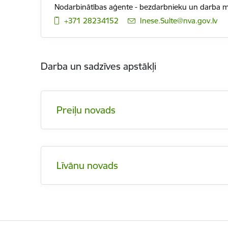
Nodarbinātības aģente - bezdarbnieku un darba me
+371 28234152
E-pasts:
Inese.Sulte@nva.gov.lv
Darba un sadzīves apstākļi
Preiļu novads
Līvānu novads