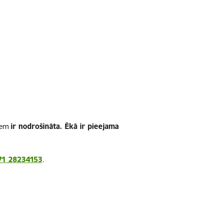
miem
ir nodrošināta.
Ēkā ir pieejama
71 28234153
.