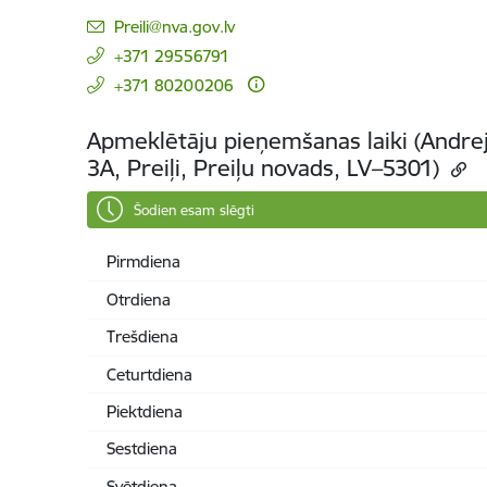
E-pasts:
Preili@nva.gov.lv
+371 29556791
+371 80200206
Apmeklētāju pieņemšanas laiki (Andrej
3A, Preiļi, Preiļu novads, LV–5301)
Šodien esam slēgti
Pirmdiena
Otrdiena
Trešdiena
Ceturtdiena
Piektdiena
Sestdiena
Svētdiena