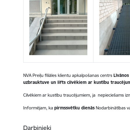
NVA Preiļu filiāles klientu apkalpošanas centrs
Līvāno
uzbrauktuve un lifts cilvēkiem ar kustību traucēj
Cilvēkiem ar kustību traucējumiem, ja nepieciešams izman
Informējam, ka
pirmssvētku dienās
Nodarbinātības va
Darbinieki