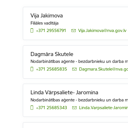
Vija Jakimova
Filiāles vadītāja
+371 29556791
E-pasts:
Vija.Jakimova@nva.gov.lv
Dagmāra Skutele
Nodarbinātības aģente - bezdarbnieku un darba me
+371 25685835
E-pasts:
Dagmara.Skutele@nva.go
Linda Vārpsaliete- Jaromina
Nodarbinātības aģente - bezdarbnieku un darba me
+371 25685343
E-pasts:
Linda.Varpsaliete-Jaromi