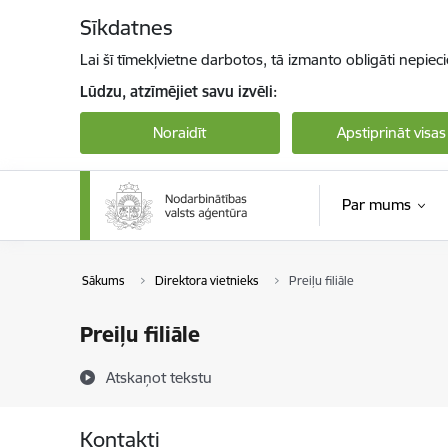
Pāriet uz lapas saturu
Sīkdatnes
Lai šī tīmekļvietne darbotos, tā izmanto obligāti nepiec
Lūdzu, atzīmējiet savu izvēli:
Noraidīt
Apstiprināt visas
Par mums
Sākums
Direktora vietnieks
Preiļu filiāle
Preiļu filiāle
Atskaņot tekstu
Kontakti