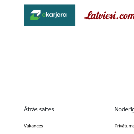
Kājene
Ātrās saites
Noderīg
Vakances
Privātuma