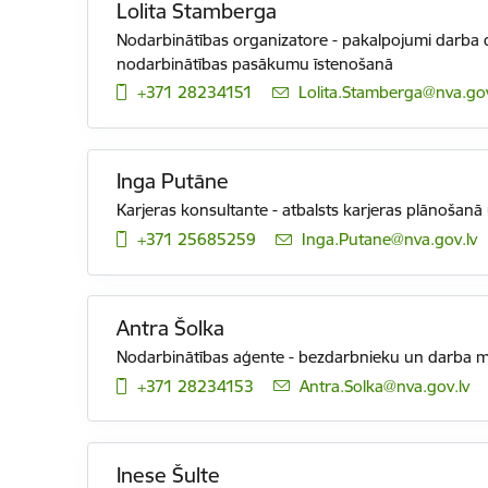
Lolita Stamberga
Nodarbinātības organizatore - pakalpojumi darba de
nodarbinātības pasākumu īstenošanā
+371 28234151
E-pasts:
Lolita.Stamberga@nva.gov
Inga Putāne
Karjeras konsultante - atbalsts karjeras plānošan
+371 25685259
E-pasts:
Inga.Putane@nva.gov.lv
Antra Šolka
Nodarbinātības aģente - bezdarbnieku un darba me
+371 28234153
E-pasts:
Antra.Solka@nva.gov.lv
Inese Šulte