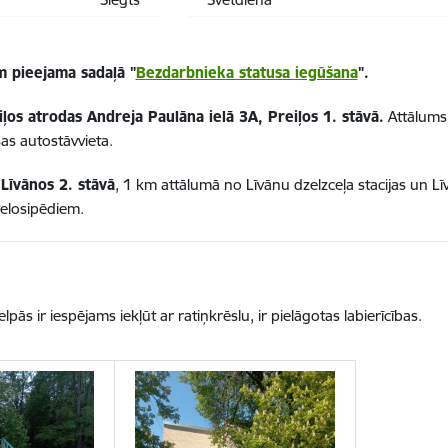
m pieejama sadaļā "
Bezdarbnieka statusa iegūšana
".
iļos
atrodas
Andreja Paulāna ielā 3A, Preiļos
1. stāvā.
Attālums 
sas autostāvvieta.
Līvānos 2. stāvā
, 1 km attālumā no Līvānu dzelzceļa stacijas un Līv
velosipēdiem.
elpās
ir iespējams iekļūt ar ratiņkrēslu
, ir pielāgotas labierīcības.