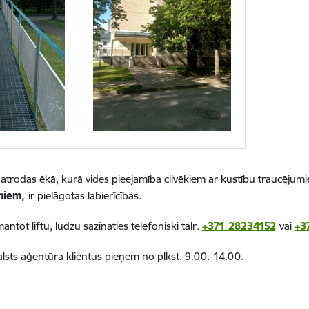
s
atrodas ēkā, kurā vides pieejamība cilvēkiem ar kustību traucēju
umiem,
ir pielāgotas labierīcības.
tot liftu, lūdzu sazināties telefoniski tālr.
+371 28234152
vai
+3
lsts aģentūra klientus pieņem no plkst. 9.00.-14.00.