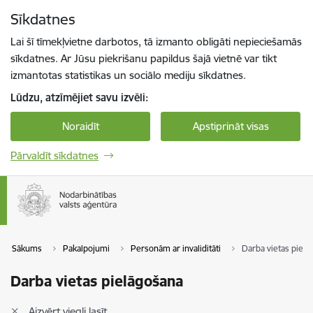
Pāriet uz lapas saturu
Sīkdatnes
Spied
lai meklētu
Enter
Lai šī tīmekļvietne darbotos, tā izmanto obligāti nepieciešamās
sīkdatnes. Ar Jūsu piekrišanu papildus šajā vietnē var tikt
izmantotas statistikas un sociālo mediju sīkdatnes.
Lūdzu, atzīmējiet savu izvēli:
Noraidīt
Apstiprināt visas
Pārvaldīt sīkdatnes
Sākums
Pakalpojumi
Personām ar invaliditāti
Darba vietas pielā
Darba vietas pielāgošana
Aizvērt viegli lasīt