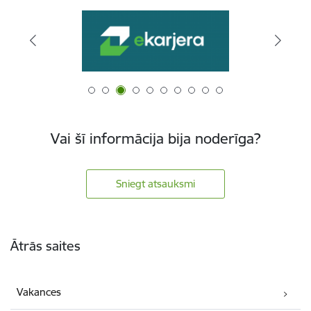
Vai šī informācija bija noderīga?
Sniegt atsauksmi
Kājene
Ātrās saites
Vakances