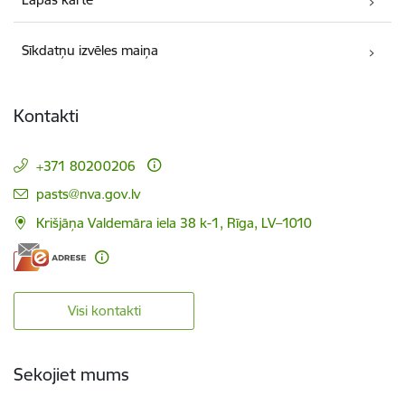
Sīkdatņu izvēles maiņa
Kontakti
+371 80200206
E-pasts:
pasts@nva.gov.lv
Krišjāņa Valdemāra iela 38 k-1, Rīga, LV–1010
Visi kontakti
Sekojiet mums