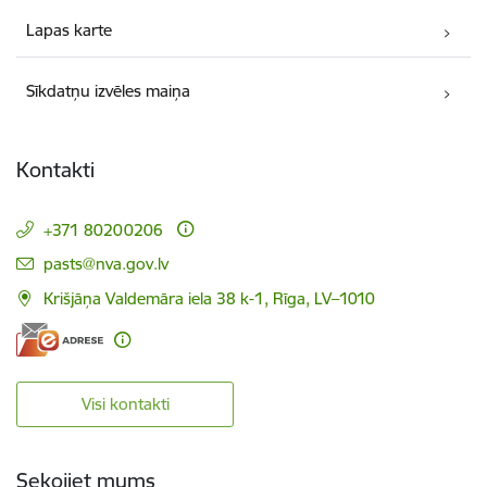
Lapas karte
Sīkdatņu izvēles maiņa
Kontakti
+371 80200206
E-pasts:
pasts@nva.gov.lv
Krišjāņa Valdemāra iela 38 k-1, Rīga, LV–1010
Visi kontakti
Sekojiet mums