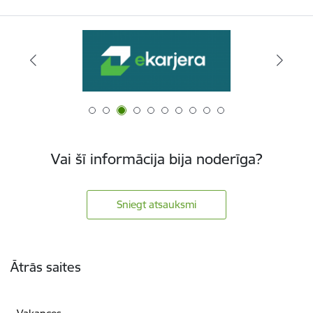
Vai šī informācija bija noderīga?
Sniegt atsauksmi
Kājene
Ātrās saites