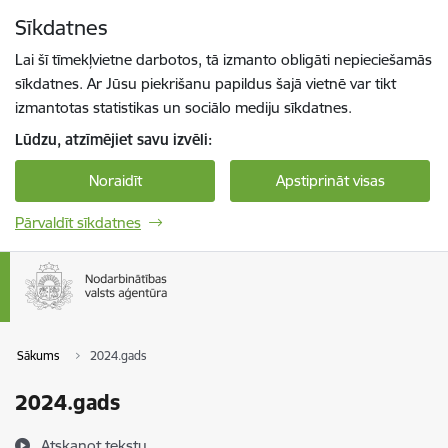
Pāriet uz lapas saturu
Sīkdatnes
Spied
lai meklētu
Enter
Lai šī tīmekļvietne darbotos, tā izmanto obligāti nepieciešamās
sīkdatnes. Ar Jūsu piekrišanu papildus šajā vietnē var tikt
izmantotas statistikas un sociālo mediju sīkdatnes.
Lūdzu, atzīmējiet savu izvēli:
Noraidīt
Apstiprināt visas
Pārvaldīt sīkdatnes
Sākums
2024.gads
2024.gads
Atskaņot tekstu