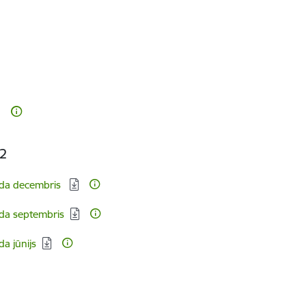
22
gada decembris
ada septembris
a jūnijs