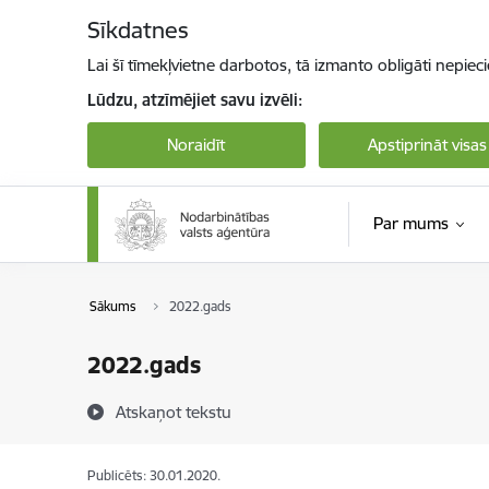
Pāriet uz lapas saturu
Sīkdatnes
Lai šī tīmekļvietne darbotos, tā izmanto obligāti nepiec
Lūdzu, atzīmējiet savu izvēli:
Noraidīt
Apstiprināt visas
Par mums
Sākums
2022.gads
2022.gads
Atskaņot tekstu
Publicēts: 30.01.2020.