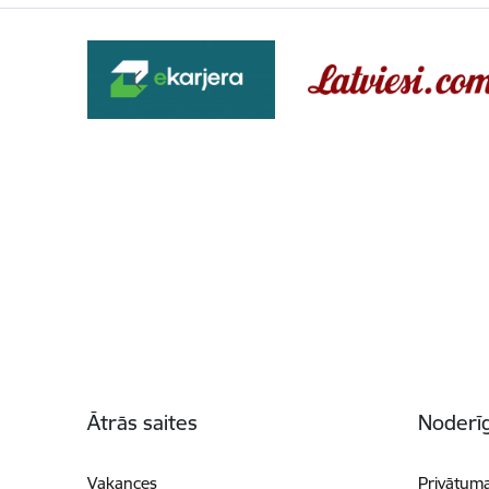
Kājene
Ātrās saites
Noderīg
Vakances
Privātuma