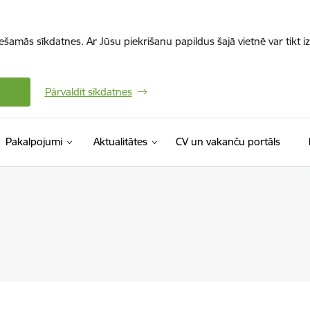
iešamās sīkdatnes. Ar Jūsu piekrišanu papildus šajā vietnē var tikt i
Pārvaldīt sīkdatnes
(Ārējā 
Pakalpojumi
Aktualitātes
CV un vakanču portāls