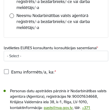
reģistrēts/-a bezdarbnieks/-ce vai darba
meklētājs/-a
Neesmu Nodarbinātības valsts aģentūrā
reģistrēts/-a bezdarbnieks/-ce vai darba
meklētājs/-a
Izvēlieties EURES konsultantu konsultācijas saņemšanai
Esmu informēts/a, ka:
Personas datu apstrādes pārzinis ir Nodarbinātības valsts
aģentūra (Aģentūra), reģistrācijas Nr.90001634668,
Krišjāņa Valdemāra iela 38, k-1, Rīga, LV-1010,
kontaktinformācija:
pasts@nva.gov.lv
, tālr.
+371