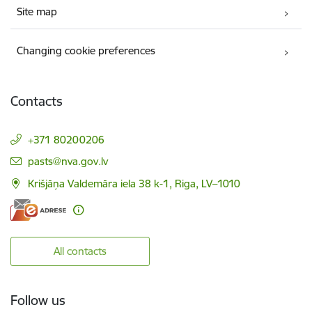
Site map
Changing cookie preferences
Contacts
+371 80200206
E-mail:
pasts@nva.gov.lv
Krišjāņa Valdemāra iela 38 k-1, Riga, LV–1010
All contacts
Follow us