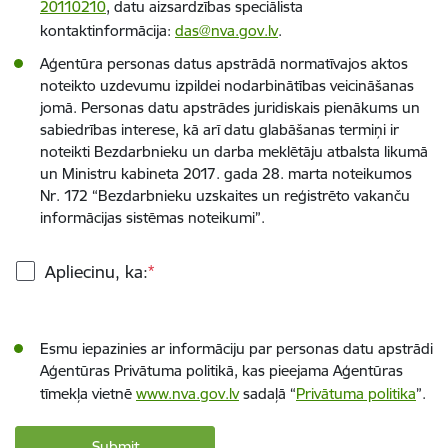
20110210
, datu aizsardzības speciālista
kontaktinformācija:
das@nva.gov.lv
.
Aģentūra personas datus apstrādā normatīvajos aktos
noteikto uzdevumu izpildei nodarbinātības veicināšanas
jomā. Personas datu apstrādes juridiskais pienākums un
sabiedrības interese, kā arī datu glabāšanas termiņi ir
noteikti Bezdarbnieku un darba meklētāju atbalsta likumā
un Ministru kabineta 2017. gada 28. marta noteikumos
Nr. 172 “Bezdarbnieku uzskaites un reģistrēto vakanču
informācijas sistēmas noteikumi”.
Apliecinu, ka:
Esmu iepazinies ar informāciju par personas datu apstrādi
Aģentūras Privātuma politikā, kas pieejama Aģentūras
tīmekļa vietnē
www.nva.gov.lv
sadaļā “
Privātuma politika
”.