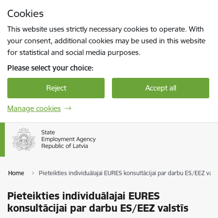
Skip to page content
Cookies
Press
to search
Enter
This website uses strictly necessary cookies to operate. With
your consent, additional cookies may be used in this website
for statistical and social media purposes.
Please select your choice:
Reject
Accept all
Manage cookies
Home
Pieteikties individuālajai EURES konsultācijai par darbu ES/EEZ valst
Pieteikties individuālajai EURES
konsultācijai par darbu ES/EEZ valstīs