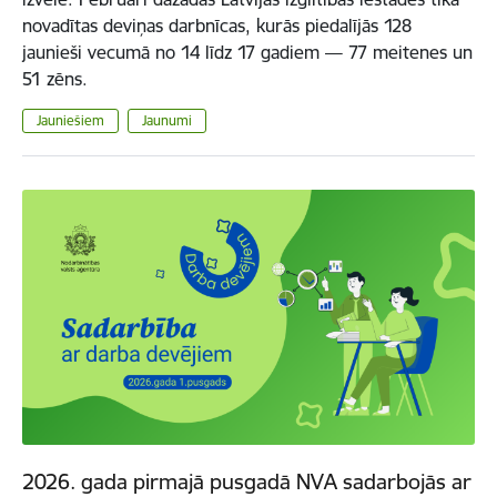
novadītas deviņas darbnīcas, kurās piedalījās 128
jaunieši vecumā no 14 līdz 17 gadiem — 77 meitenes un
51 zēns.
Jauniešiem
Jaunumi
2026. gada pirmajā pusgadā NVA sadarbojās ar