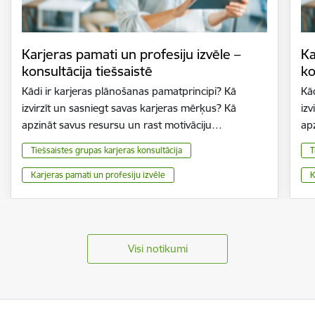
Karjeras pamati un profesiju izvēle –
Ka
konsultācija tiešsaistē
ko
Kādi ir karjeras plānošanas pamatprincipi? Kā
Kā
izvirzīt un sasniegt savas karjeras mērķus? Kā
izv
apzināt savus resursu un rast motivāciju…
ap
Tiešsaistes grupas karjeras konsultācija
T
Karjeras pamati un profesiju izvēle
K
Visi notikumi