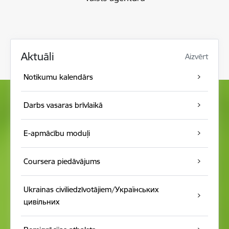
Aktuāli
Aizvērt
Notikumu kalendār s
Darbs vasaras brīvlaikā
E-apmācību moduļi
Coursera piedāvājums
Ukrainas civiliedzīvotājiem/Українських
цивільних