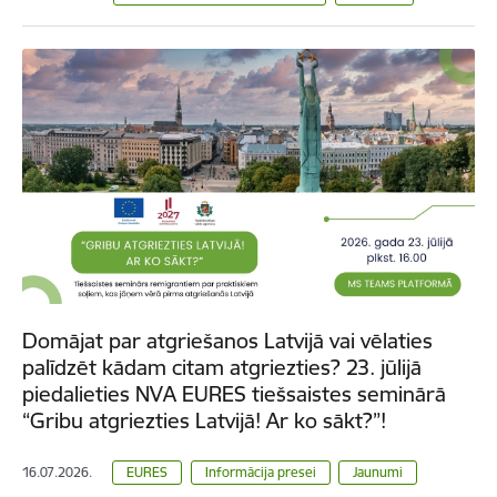
Domājat par atgriešanos Latvijā vai vēlaties
palīdzēt kādam citam atgriezties? 23. jūlijā
piedalieties NVA EURES tiešsaistes seminārā
“Gribu atgriezties Latvijā! Ar ko sākt?”!
16.07.2026.
EURES
Informācija presei
Jaunumi