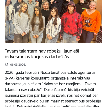
Tavam talantam nav robežu: jaunieši
iedvesmojas karjeras darbnīcās
06.03.2026.
2026. gada februārī Nodarbinātības valsts aģentūras
(NVA) karjeras konsultanti organizēja interaktīvās
darbnīcas jauniešiem “Nākotne bez rāmjiem – Tavam
talantam nav robežu”. Darbnīcu mērķis bija veicināt
jauniešu izpratni par karjeras izvēli, rosināt domāt par
profesiju daudzveidību un mazināt stereotipus profesiju
izvēlē. Februārī dažādās Latvijas izglītības iestādēs tika