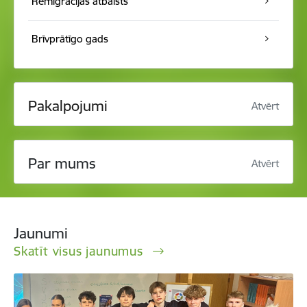
Remigrācijas atbalsts
Brīvprātīgo gads
Pakalpojumi
Atvērt
Par mums
Atvērt
Jaunumi
Skatīt visus jaunumus