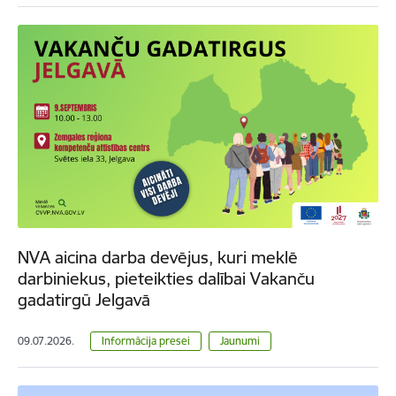
NVA aicina darba devējus, kuri meklē
darbiniekus, pieteikties dalībai Vakanču
gadatirgū Jelgavā
09.07.2026.
Informācija presei
Jaunumi