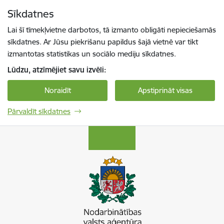
Pāriet uz lapas saturu
Sīkdatnes
Spied
lai meklētu
Enter
Lai šī tīmekļvietne darbotos, tā izmanto obligāti nepieciešamās
sīkdatnes. Ar Jūsu piekrišanu papildus šajā vietnē var tikt
izmantotas statistikas un sociālo mediju sīkdatnes.
Lūdzu, atzīmējiet savu izvēli:
Noraidīt
Apstiprināt visas
Pārvaldīt sīkdatnes
Nodarbinātības valsts aģentūra