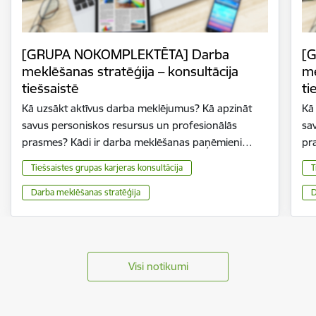
[GRUPA NOKOMPLEKTĒTA] Darba
[
meklēšanas stratēģija – konsultācija
me
tiešsaistē
ti
Kā uzsākt aktīvus darba meklējumus? Kā apzināt
Kā
savus personiskos resursus un profesionālās
sa
prasmes? Kādi ir darba meklēšanas paņēmieni…
pr
Tiešsaistes grupas karjeras konsultācija
T
Darba meklēšanas stratēģija
D
Visi notikumi