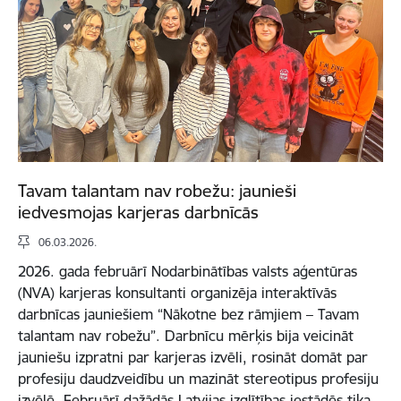
Tavam talantam nav robežu: jaunieši
iedvesmojas karjeras darbnīcās
06.03.2026.
2026. gada februārī Nodarbinātības valsts aģentūras
(NVA) karjeras konsultanti organizēja interaktīvās
darbnīcas jauniešiem “Nākotne bez rāmjiem – Tavam
talantam nav robežu”. Darbnīcu mērķis bija veicināt
jauniešu izpratni par karjeras izvēli, rosināt domāt par
profesiju daudzveidību un mazināt stereotipus profesiju
izvēlē. Februārī dažādās Latvijas izglītības iestādēs tika