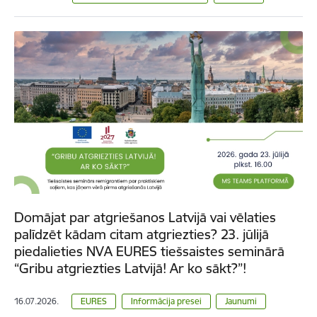
Domājat par atgriešanos Latvijā vai vēlaties
palīdzēt kādam citam atgriezties? 23. jūlijā
piedalieties NVA EURES tiešsaistes seminārā
“Gribu atgriezties Latvijā! Ar ko sākt?”!
16.07.2026.
EURES
Informācija presei
Jaunumi