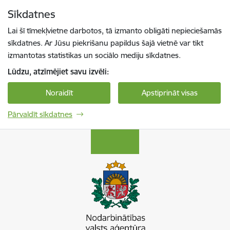
Pāriet uz lapas saturu
Sīkdatnes
Spied
lai meklētu
Enter
Lai šī tīmekļvietne darbotos, tā izmanto obligāti nepieciešamās
sīkdatnes. Ar Jūsu piekrišanu papildus šajā vietnē var tikt
izmantotas statistikas un sociālo mediju sīkdatnes.
Lūdzu, atzīmējiet savu izvēli:
Noraidīt
Apstiprināt visas
Pārvaldīt sīkdatnes
Nodarbinātības valsts aģentūra