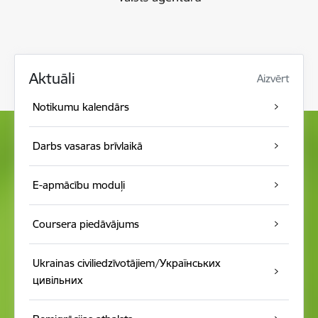
Aktuāli
Aizvērt
Notikumu kalendār s
Darbs vasaras brīvlaikā
E-apmācību moduļi
Coursera piedāvājums
Ukrainas civiliedzīvotājiem/Українських
цивільних