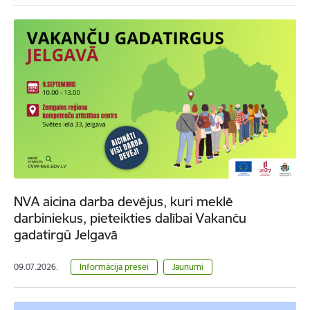
NVA aicina darba devējus, kuri meklē
darbiniekus, pieteikties dalībai Vakanču
gadatirgū Jelgavā
09.07.2026.
Informācija presei
Jaunumi