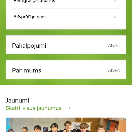
Remigrācijas atbalsts
Brīvprātīgo gads
Pakalpojumi
Atvērt
Par mums
Atvērt
Jaunumi
Skatīt visus jaunumus