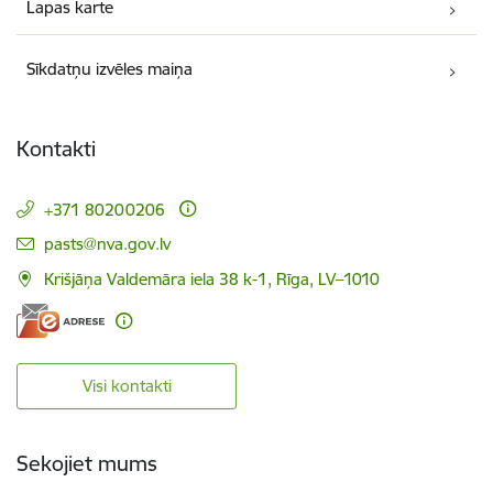
Lapas karte
Sīkdatņu izvēles maiņa
Kontakti
+371 80200206
E-pasts:
pasts@nva.gov.lv
Krišjāņa Valdemāra iela 38 k-1, Rīga, LV–1010
Visi kontakti
Sekojiet mums