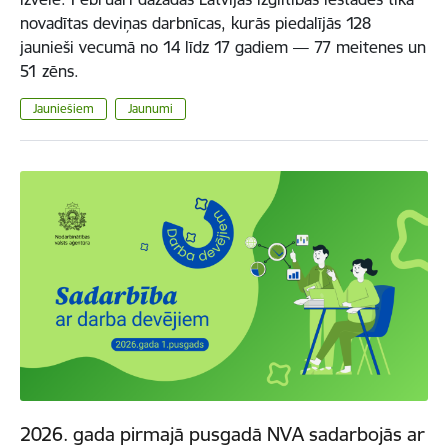
novadītas deviņas darbnīcas, kurās piedalījās 128
jaunieši vecumā no 14 līdz 17 gadiem — 77 meitenes un
51 zēns.
Jauniešiem
Jaunumi
2026. gada pirmajā pusgadā NVA sadarbojās ar