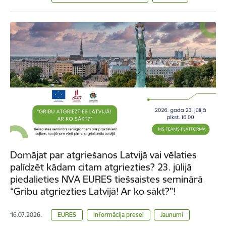
Domājat par atgriešanos Latvijā vai vēlaties
palīdzēt kādam citam atgriezties? 23. jūlijā
piedalieties NVA EURES tiešsaistes seminārā
“Gribu atgriezties Latvijā! Ar ko sākt?”!
16.07.2026.
EURES
Informācija presei
Jaunumi