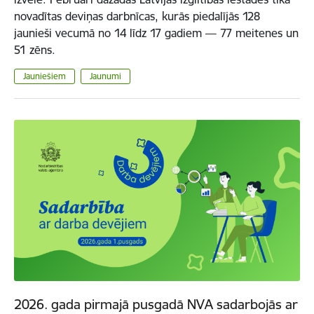
novadītas deviņas darbnīcas, kurās piedalījās 128
jaunieši vecumā no 14 līdz 17 gadiem — 77 meitenes un
51 zēns.
Jauniešiem
Jaunumi
2026. gada pirmajā pusgadā NVA sadarbojās ar