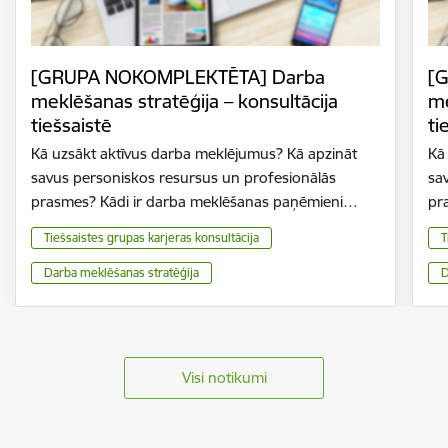
[GRUPA NOKOMPLEKTĒTA] Darba
[
meklēšanas stratēģija – konsultācija
me
tiešsaistē
ti
Kā uzsākt aktīvus darba meklējumus? Kā apzināt
Kā
savus personiskos resursus un profesionālās
sa
prasmes? Kādi ir darba meklēšanas paņēmieni…
pr
Tiešsaistes grupas karjeras konsultācija
T
Darba meklēšanas stratēģija
D
Visi notikumi