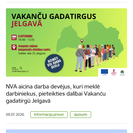
NVA aicina darba devējus, kuri meklē
darbiniekus, pieteikties dalībai Vakanču
gadatirgū Jelgavā
09.07.2026.
Informācija presei
Jaunumi