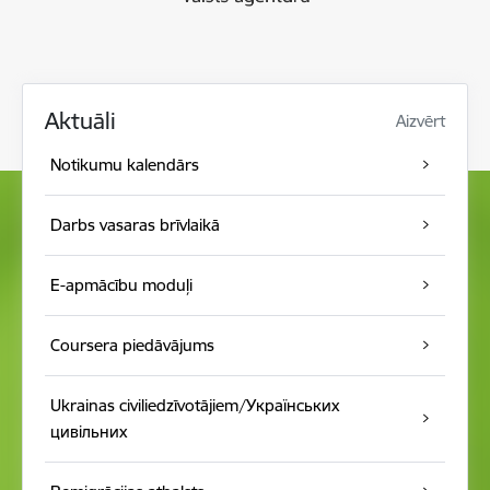
Aktuāli
Aizvērt
Notikumu kalendār s
Darbs vasaras brīvlaikā
E-apmācību moduļi
Coursera piedāvājums
Ukrainas civiliedzīvotājiem/Українських
цивільних