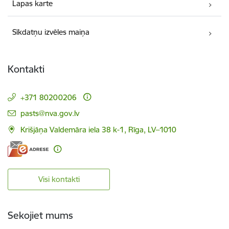
Lapas karte
Sīkdatņu izvēles maiņa
Kontakti
+371 80200206
E-pasts:
pasts@nva.gov.lv
Krišjāņa Valdemāra iela 38 k-1, Rīga, LV–1010
Visi kontakti
Sekojiet mums