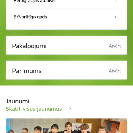
Remigrācijas atbalsts
Brīvprātīgo gads
Pakalpojumi
Atvērt
Par mums
Atvērt
Jaunumi
Skatīt visus jaunumus