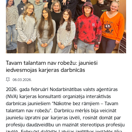
Tavam talantam nav robežu: jaunieši
iedvesmojas karjeras darbnīcās
06.03.2026.
2026. gada februārī Nodarbinātības valsts aģentūras
(NVA) karjeras konsultanti organizēja interaktīvās
darbnīcas jauniešiem “Nākotne bez rāmjiem – Tavam
talantam nav robežu”. Darbnīcu mērķis bija veicināt
jauniešu izpratni par karjeras izvēli, rosināt domāt par
profesiju daudzveidību un mazināt stereotipus profesiju
izvēlē. Februārī dažādās Latvijas izglītības iestādēs tika