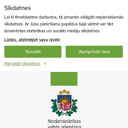
Pāriet uz lapas saturu
Sīkdatnes
Spied
lai meklētu
Enter
Lai šī tīmekļvietne darbotos, tā izmanto obligāti nepieciešamās
sīkdatnes. Ar Jūsu piekrišanu papildus šajā vietnē var tikt
izmantotas statistikas un sociālo mediju sīkdatnes.
Lūdzu, atzīmējiet savu izvēli:
Noraidīt
Apstiprināt visas
Pārvaldīt sīkdatnes
Nodarbinātības valsts aģentūra