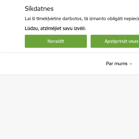
Pāriet uz lapas saturu
Sīkdatnes
Lai šī tīmekļvietne darbotos, tā izmanto obligāti nepiec
Lūdzu, atzīmējiet savu izvēli:
Noraidīt
Apstiprināt visas
Par mums
Nodarbinātības valsts aģentūra