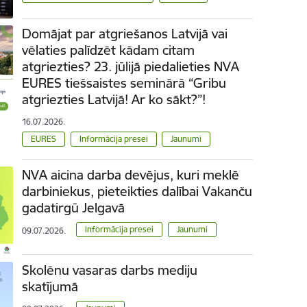
Domājat par atgriešanos Latvijā vai
vēlaties palīdzēt kādam citam
atgriezties? 23. jūlijā piedalieties NVA
EURES tiešsaistes seminārā “Gribu
atgriezties Latvijā! Ar ko sākt?”!
16.07.2026.
EURES
Informācija presei
Jaunumi
NVA aicina darba devējus, kuri meklē
darbiniekus, pieteikties dalībai Vakanču
gadatirgū Jelgavā
Informācija presei
Jaunumi
09.07.2026.
Skolēnu vasaras darbs mediju
skatījumā