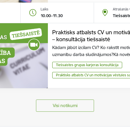
Laiks
Atrašanās 
10.00–11.30
Tiešsaist
Praktisks atbalsts CV un motiv
– konsultācija tiešsaistē
Kādam jābūt izcilam CV? Ko rakstīt moti
uzmanību darba sludinājumos?Kā novērt
Tiešsaistes grupas karjeras konsultācija
Praktisks atbalsts CV un motivācijas vēstules 
Visi notikumi