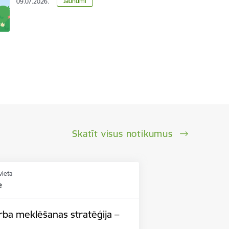
Jaunumi
09.07.2026.
Skatīt visus notikumus
vieta
e
 meklēšanas stratēģija –