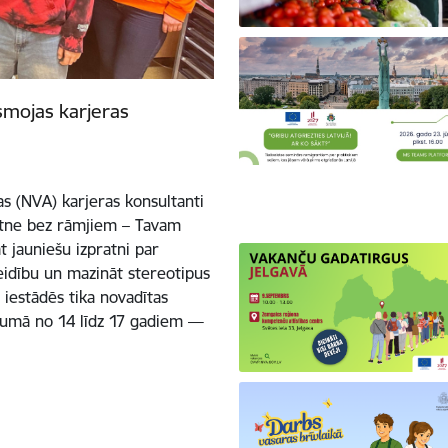
smojas karjeras
s (NVA) karjeras konsultanti
kotne bez rāmjiem – Tavam
 jauniešu izpratni par
eidību un mazināt stereotipus
s iestādēs tika novadītas
ecumā no 14 līdz 17 gadiem —