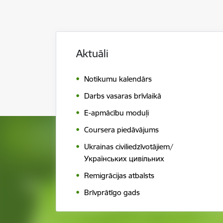
Aktuāli
Notikumu kalendār s
Darbs vasaras brīvlaikā
E-apmācību moduļi
Coursera piedāvājums
Ukrainas civiliedzīvotājiem/
Українських цивільних
Remigrācijas atbalsts
Brīvprātīgo gads