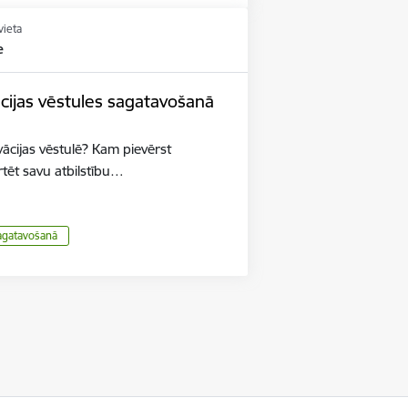
vieta
e
ācijas vēstules sagatavošanā
vācijas vēstulē? Kam pievērst
ēt savu atbilstību…
sagatavošanā