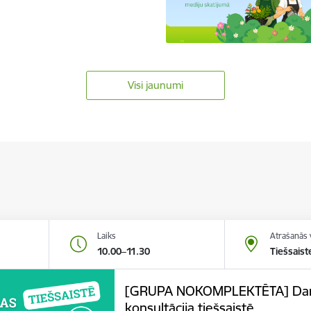
Visi jaunumi
Laiks
Atrašanās 
10.00–11.30
Tiešsaist
[GRUPA NOKOMPLEKTĒTA] Darba
konsultācija tiešsaistē