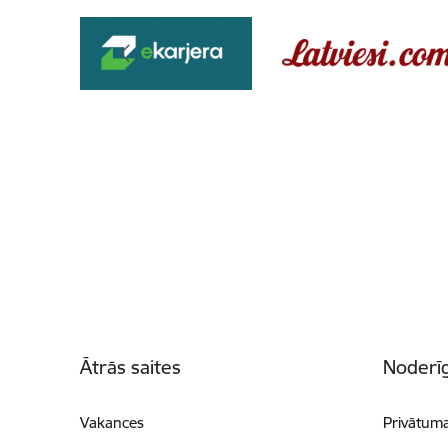
Kājene
Ātrās saites
Noderīg
Vakances
Privātuma