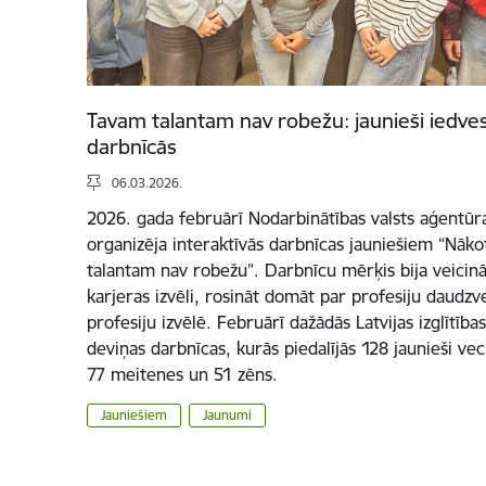
Tavam talantam nav robežu: jaunieši iedve
darbnīcās
06.03.2026.
2026. gada februārī Nodarbinātības valsts aģentūra
organizēja interaktīvās darbnīcas jauniešiem “Nā
talantam nav robežu”. Darbnīcu mērķis bija veicināt
karjeras izvēli, rosināt domāt par profesiju daudzv
profesiju izvēlē. Februārī dažādās Latvijas izglītība
deviņas darbnīcas, kurās piedalījās 128 jaunieši v
77 meitenes un 51 zēns.
Jauniešiem
Jaunumi