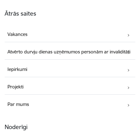
Kājene
Ātrās saites
Vakances
Atvērto durvju dienas uzņēmumos personām ar invaliditāti
Iepirkumi
Projekti
Par mums
Noderīgi