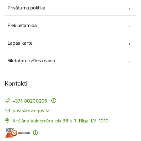
Privātuma politika
Piekļūstamība
Lapas karte
Sīkdatņu izvēles maiņa
Kontakti
+371 80200206
E-pasts:
pasts@nva.gov.lv
Krišjāņa Valdemāra iela 38 k-1, Rīga, LV–1010