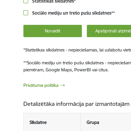
Statistikas sīkdatnes
*
Sociālo mediju un trešo pušu sīkdatnes
**
Noraidīt
Apstiprināt atzīmē
*
Statistikas sīkdatnes - nepieciešamas, lai uzlabotu v
**
Sociālo mediju un trešo pušu sīkdatnes - nepieciešamas
piemēram, Google Maps, PowerBI vai citus.
Privātuma politika
Detalizētāka informācija par izmantotajām
Sīkdatne
Grupa