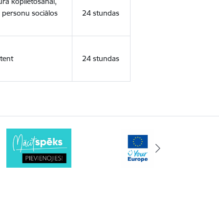
ura koplietošanai,
o personu sociālos
24 stundas
tent
24 stundas