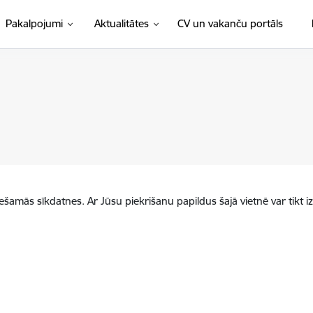
(Ārējā 
Pakalpojumi
Aktualitātes
CV un vakanču portāls
iešamās sīkdatnes. Ar Jūsu piekrišanu papildus šajā vietnē var tikt i