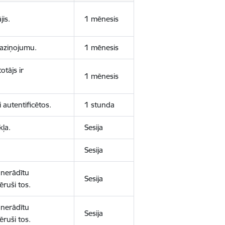
jis.
1 mēnesis
 paziņojumu.
1 mēnesis
otājs ir
1 mēnesis
 autentificētos.
1 stunda
kļa.
Sesija
Sesija
 nerādītu
Sesija
ēruši tos.
 nerādītu
Sesija
ēruši tos.