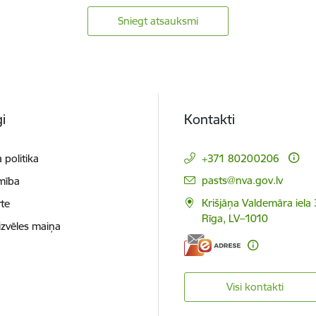
Sniegt atsauksmi
i
Kontakti
 politika
+371 80200206
E-pasts:
pasts@nva.gov.lv
mība
Krišjāņa Valdemāra iela 
te
Rīga, LV–1010
izvēles maiņa
Visi kontakti