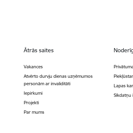
Kājene
Ātrās saites
Noderīg
Vakances
Privātuma
Atvērto durvju dienas uzņēmumos
Piekļūsta
personām ar invaliditāti
Lapas kar
Iepirkumi
Sīkdatņu 
Projekti
Par mums