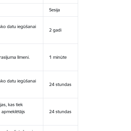
Sesija
isko datu iegūšanai
2 gadi
rasījuma līmeni.
1 minūte
isko datu iegūšanai
24 stundas
as, kas tiek
ā apmeklētājs
24 stundas