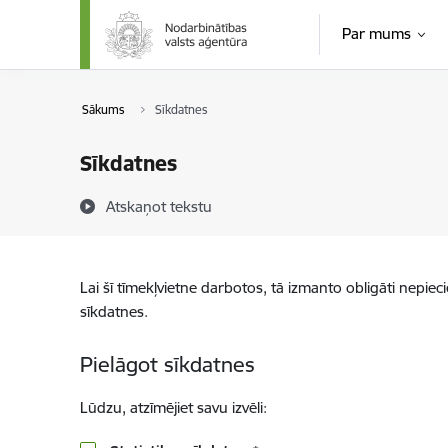
Pāriet uz lapas saturu
Par mums
Sākums
Sīkdatnes
Sīkdatnes
Atskaņot tekstu
Lai šī tīmekļvietne darbotos, tā izmanto obligāti nepiec
sīkdatnes.
Pielāgot sīkdatnes
Lūdzu, atzīmējiet savu izvēli: