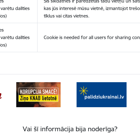
es
Šīs sīkdatnes ir paredzētas tādu vietņu un sat
varētu dalīties
kas jūs interesē mūsu vietnē, izmantojot treš
los)
tīklus vai citas vietnes.
es
varētu dalīties
Cookie is needed for all users for sharing con
los)
Vai šī informācija bija noderīga?