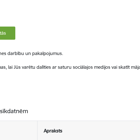
tās
ietnes darbību un pakalpojumus.
, lai Jūs varētu dalīties ar saturu sociālajos medijos vai skatīt mā
 sīkdatnēm
Apraksts