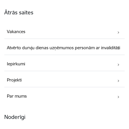
Kājene
Ātrās saites
Vakances
Atvērto durvju dienas uzņēmumos personām ar invaliditāti
Iepirkumi
Projekti
Par mums
Noderīgi