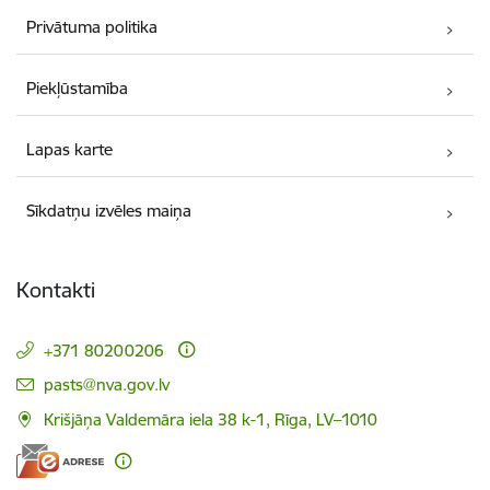
Privātuma politika
Piekļūstamība
Lapas karte
Sīkdatņu izvēles maiņa
Kontakti
+371 80200206
E-pasts:
pasts@nva.gov.lv
Krišjāņa Valdemāra iela 38 k-1, Rīga, LV–1010