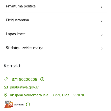
Privātuma politika
Piekļūstamība
Lapas karte
Sīkdatņu izvēles maiņa
Kontakti
+371 80200206
E-pasts:
pasts@nva.gov.lv
Krišjāņa Valdemāra iela 38 k-1, Rīga, LV–1010