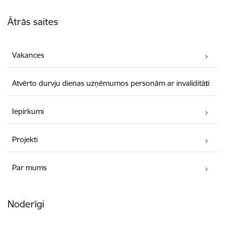
Kājene
Ātrās saites
Vakances
Atvērto durvju dienas uzņēmumos personām ar invaliditāti
Iepirkumi
Projekti
Par mums
Noderīgi