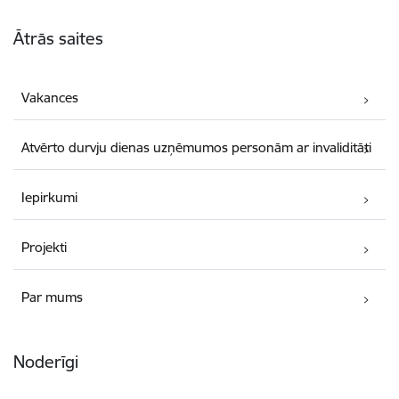
Kājene
Ātrās saites
Vakances
Atvērto durvju dienas uzņēmumos personām ar invaliditāti
Iepirkumi
Projekti
Par mums
Noderīgi