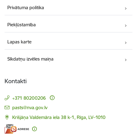
Privātuma politika
Piekļūstamība
Lapas karte
Sīkdatņu izvēles maiņa
Kontakti
+371 80200206
E-pasts:
pasts@nva.gov.lv
Krišjāņa Valdemāra iela 38 k-1, Rīga, LV–1010