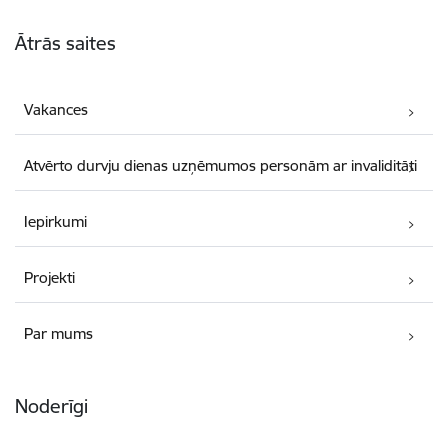
Kājene
Ātrās saites
Vakances
Atvērto durvju dienas uzņēmumos personām ar invaliditāti
Iepirkumi
Projekti
Par mums
Noderīgi