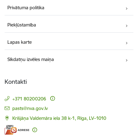
Privātuma politika
Piekļūstamība
Lapas karte
Sīkdatņu izvēles maiņa
Kontakti
+371 80200206
E-pasts:
pasts@nva.gov.lv
Krišjāņa Valdemāra iela 38 k-1, Rīga, LV–1010