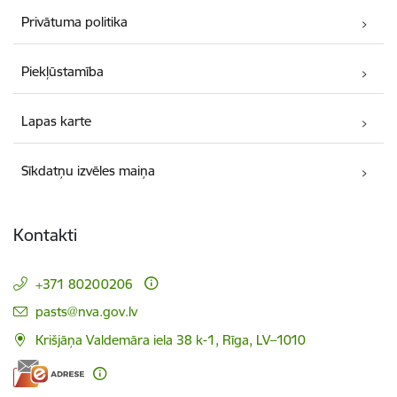
Privātuma politika
Piekļūstamība
Lapas karte
Sīkdatņu izvēles maiņa
Kontakti
+371 80200206
E-pasts:
pasts@nva.gov.lv
Krišjāņa Valdemāra iela 38 k-1, Rīga, LV–1010