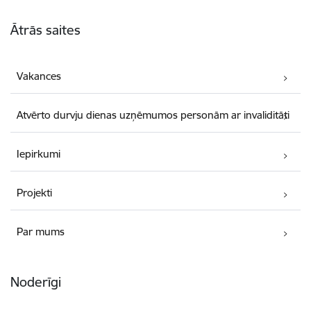
Kājene
Ātrās saites
Vakances
Atvērto durvju dienas uzņēmumos personām ar invaliditāti
Iepirkumi
Projekti
Par mums
Noderīgi