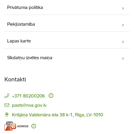
Privātuma politika
Piekļūstamība
Lapas karte
Sīkdatņu izvēles maiņa
Kontakti
+371 80200206
E-pasts:
pasts@nva.gov.lv
Krišjāņa Valdemāra iela 38 k-1, Rīga, LV–1010