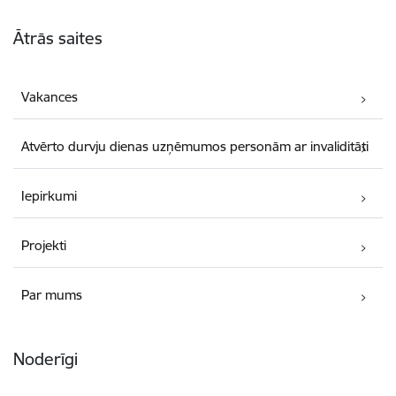
Kājene
Ātrās saites
Vakances
Atvērto durvju dienas uzņēmumos personām ar invaliditāti
Iepirkumi
Projekti
Par mums
Noderīgi