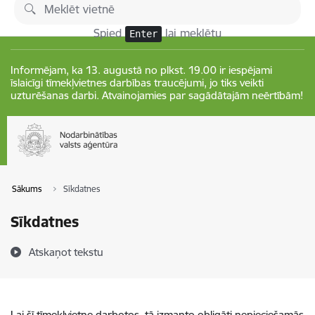
Pāriet uz lapas saturu
Izmaiņas
Spied
lai meklētu
Enter
Informējam, ka 13. augustā no plkst. 19.00 ir iespējami
īslaicīgi tīmekļvietnes darbības traucējumi, jo tiks veikti
uzturēšanas darbi. Atvainojamies par sagādātajām neērtībām!
Sākums
Sīkdatnes
Sīkdatnes
Atskaņot tekstu
Lai šī tīmekļvietne darbotos, tā izmanto obligāti nepieciešamās