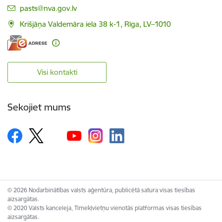
E-pasts:
pasts@nva.gov.lv
Krišjāņa Valdemāra iela 38 k-1, Rīga, LV–1010
Visi kontakti
Sekojiet mums
© 2026 Nodarbinātības valsts aģentūra, publicētā satura visas tiesības
aizsargātas.
© 2020 Valsts kanceleja, Tīmekļvietņu vienotās platformas visas tiesības
aizsargātas.