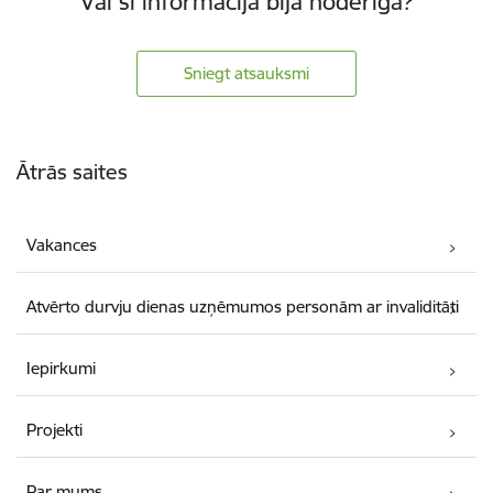
Vai šī informācija bija noderīga?
Sniegt atsauksmi
Kājene
Ātrās saites
Vakances
Atvērto durvju dienas uzņēmumos personām ar invaliditāti
Iepirkumi
Projekti
Par mums