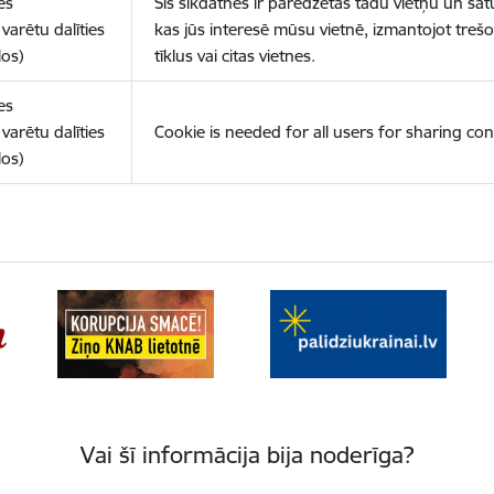
es
Šīs sīkdatnes ir paredzētas tādu vietņu un sat
varētu dalīties
kas jūs interesē mūsu vietnē, izmantojot treš
los)
tīklus vai citas vietnes.
es
varētu dalīties
Cookie is needed for all users for sharing con
los)
Vai šī informācija bija noderīga?