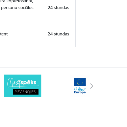
ura koplietošanai,
o personu sociālos
24 stundas
tent
24 stundas