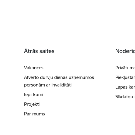
Kājene
Ātrās saites
Noderīg
Vakances
Privātuma
Atvērto durvju dienas uzņēmumos
Piekļūsta
personām ar invaliditāti
Lapas kar
Iepirkumi
Sīkdatņu 
Projekti
Par mums