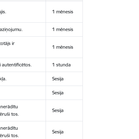
jis.
1 mēnesis
 paziņojumu.
1 mēnesis
otājs ir
1 mēnesis
 autentificētos.
1 stunda
kļa.
Sesija
Sesija
 nerādītu
Sesija
ēruši tos.
 nerādītu
Sesija
ēruši tos.