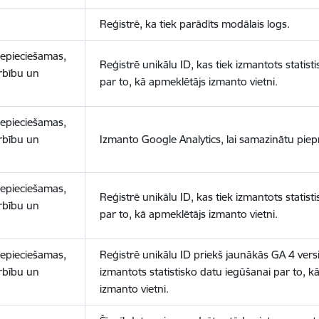
Reģistrē, ka tiek parādīts modālais logs.
nepieciešamas,
Reģistrē unikālu ID, kas tiek izmantots statist
arbību un
par to, kā apmeklētājs izmanto vietni.
nepieciešamas,
arbību un
Izmanto Google Analytics, lai samazinātu piep
nepieciešamas,
Reģistrē unikālu ID, kas tiek izmantots statist
arbību un
par to, kā apmeklētājs izmanto vietni.
nepieciešamas,
Reģistrē unikālu ID priekš jaunākās GA 4 versij
arbību un
izmantots statistisko datu iegūšanai par to, k
izmanto vietni.