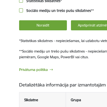
Statistikas sīkdatnes
*
Sociālo mediju un trešo pušu sīkdatnes
**
Noraidīt
Apstiprināt atzīmē
*
Statistikas sīkdatnes - nepieciešamas, lai uzlabotu v
**
Sociālo mediju un trešo pušu sīkdatnes - nepieciešamas
piemēram, Google Maps, PowerBI vai citus.
Privātuma politika
Detalizētāka informācija par izmantotajām
Sīkdatne
Grupa