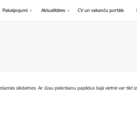
(Ārējā 
Pakalpojumi
Aktualitātes
CV un vakanču portāls
iešamās sīkdatnes. Ar Jūsu piekrišanu papildus šajā vietnē var tikt i