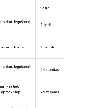
Sesija
isko datu iegūšanai
2 gadi
rasījuma līmeni.
1 minūte
isko datu iegūšanai
24 stundas
as, kas tiek
ā apmeklētājs
24 stundas