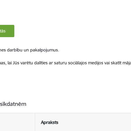
tās
ietnes darbību un pakalpojumus.
, lai Jūs varētu dalīties ar saturu sociālajos medijos vai skatīt mā
 sīkdatnēm
Apraksts