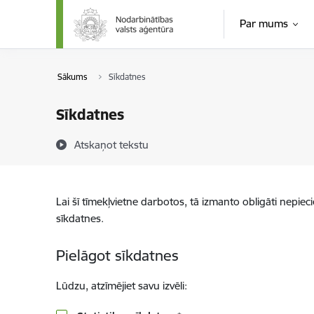
Pāriet uz lapas saturu
Par mums
Sākums
Sīkdatnes
Sīkdatnes
Atskaņot tekstu
Lai šī tīmekļvietne darbotos, tā izmanto obligāti nepiec
sīkdatnes.
Pielāgot sīkdatnes
Lūdzu, atzīmējiet savu izvēli: