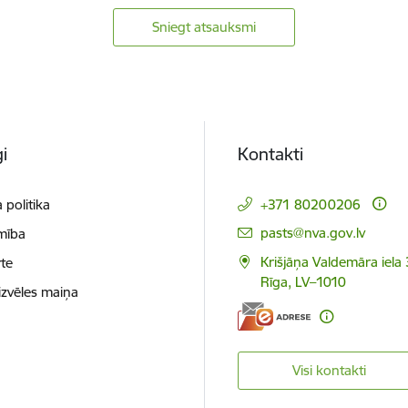
Sniegt atsauksmi
i
Kontakti
 politika
+371 80200206
E-pasts:
pasts@nva.gov.lv
mība
Krišjāņa Valdemāra iela 
te
Rīga, LV–1010
izvēles maiņa
Visi kontakti