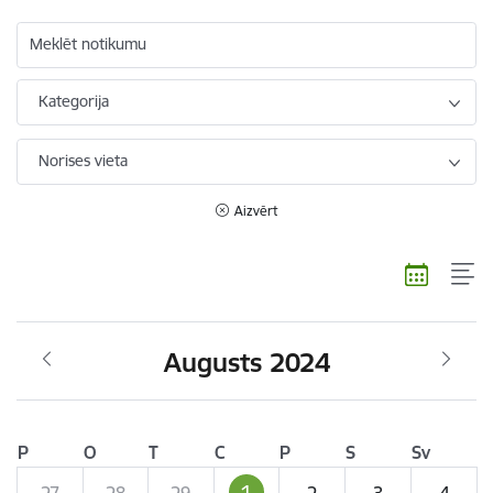
Meklēt notikumu
Kategorija
Norises vieta
Aizvērt
Augusts 2024
P
O
T
C
P
S
Sv
1
27
28
29
2
3
4