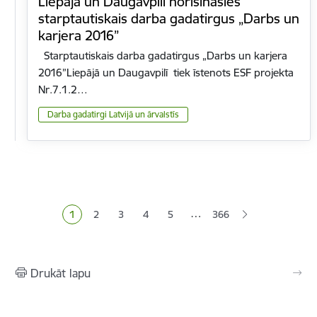
Liepājā un Daugavpilī norisināsies
starptautiskais darba gadatirgus „Darbs un
karjera 2016”
Starptautiskais darba gadatirgus „Darbs un karjera
2016”Liepājā un Daugavpilī tiek īstenots ESF projekta
Nr.7.1.2…
Darba gadatirgi Latvijā un ārvalstīs
Lapošana
…
1
2
3
4
5
366
Pašreizējā lapa
Lapa
Lapa
Lapa
Lapa
Drukāt lapu