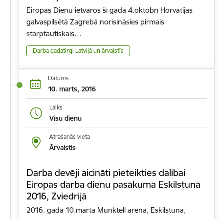
Eiropas Dienu ietvaros šī gada 4.oktobrī Horvātijas
galvaspilsētā Zagrebā norisināsies pirmais
starptautiskais…
Darba gadatirgi Latvijā un ārvalstīs
Datums
10. marts, 2016
Laiks
Visu dienu
Atrašanās vieta
Ārvalstis
Darba devēji aicināti pieteikties dalībai
Eiropas darba dienu pasākumā Eskilstunā
2016, Zviedrijā
2016. gada 10.martā Munktell arenā, Eskilstunā,