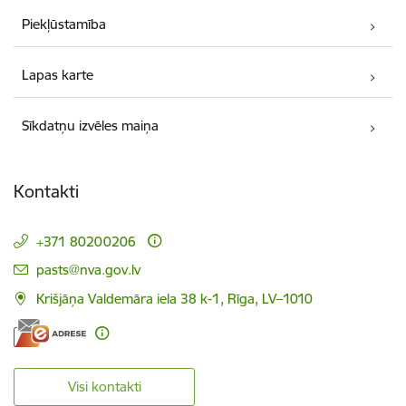
Piekļūstamība
Lapas karte
Sīkdatņu izvēles maiņa
Kontakti
+371 80200206
E-pasts:
pasts@nva.gov.lv
Krišjāņa Valdemāra iela 38 k-1, Rīga, LV–1010
Visi kontakti