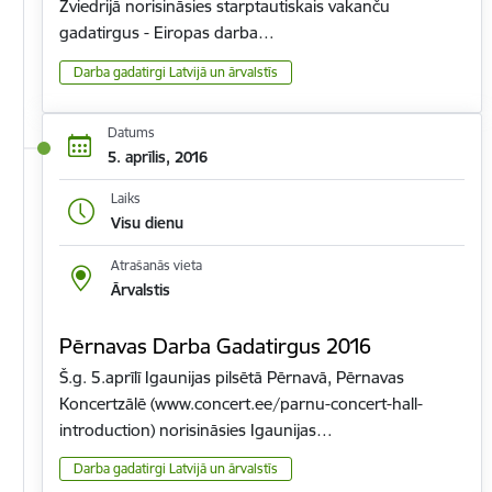
Zviedrijā norisināsies starptautiskais vakanču
gadatirgus - Eiropas darba…
Darba gadatirgi Latvijā un ārvalstīs
Datums
5. aprīlis, 2016
Laiks
Visu dienu
Atrašanās vieta
Ārvalstis
Pērnavas Darba Gadatirgus 2016
Š.g. 5.aprīlī Igaunijas pilsētā Pērnavā, Pērnavas
Koncertzālē (www.concert.ee/parnu-concert-hall-
introduction) norisināsies Igaunijas…
Darba gadatirgi Latvijā un ārvalstīs