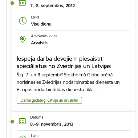
7.–8. septembris, 2012
Laiks
Visu dienu
Atrašanās vieta
Ārvalstis
Iespēja darba devējiem piesaistīt
speciālistus no Zviedrijas un Latvijas
Š.g. 7. un 8.septembrī Stokholmā Globe arēnā
norisināsies Zviedrijas nodarbinātības dienesta un
Eiropas nodarbinātības dienestu tīkla …
Darba gadatirgi Latvijā un ārvalstīs
Datums
8.–9. novembris, 2013
Laiks