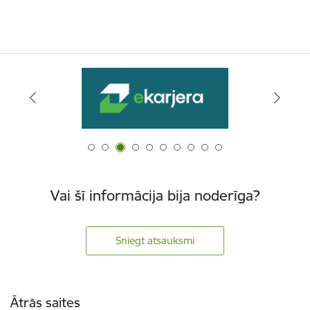
Vai šī informācija bija noderīga?
Sniegt atsauksmi
Kājene
Ātrās saites