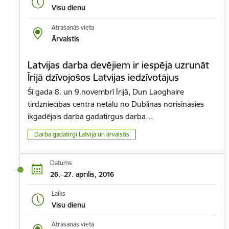
Visu dienu
Atrašanās vieta
Ārvalstis
Latvijas darba devējiem ir iespēja uzrunāt
Īrijā dzīvojošos Latvijas iedzīvotājus
Šī gada 8. un 9.novembrī Īrijā, Dun Laoghaire
tirdzniecības centrā netālu no Dublinas norisināsies
ikgadējais darba gadatirgus darba…
Darba gadatirgi Latvijā un ārvalstīs
Datums
26.–27. aprīlis, 2016
Laiks
Visu dienu
Atrašanās vieta