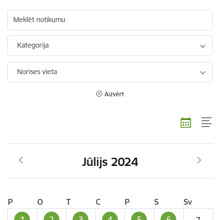
Meklēt notikumu
Kategorija
Norises vieta
Aizvērt
Jūlijs 2024
P
O
T
C
P
S
Sv
1
2
3
4
5
6
7