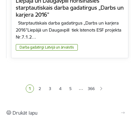
Liepājā un Daugavpilī norisināsies
starptautiskais darba gadatirgus „Darbs un
karjera 2016”
Starptautiskais darba gadatirgus „Darbs un karjera
2016”Liepājā un Daugavpilī tiek īstenots ESF projekta
Nr.7.1.2…
Darba gadatirgi Latvijā un ārvalstīs
Lapošana
…
1
2
3
4
5
366
Pašreizējā lapa
Lapa
Lapa
Lapa
Lapa
Drukāt lapu