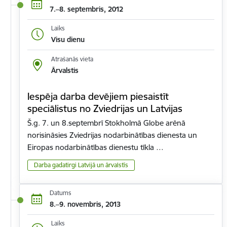
7.–8. septembris, 2012
Laiks
Visu dienu
Atrašanās vieta
Ārvalstis
Iespēja darba devējiem piesaistīt
speciālistus no Zviedrijas un Latvijas
Š.g. 7. un 8.septembrī Stokholmā Globe arēnā
norisināsies Zviedrijas nodarbinātības dienesta un
Eiropas nodarbinātības dienestu tīkla …
Darba gadatirgi Latvijā un ārvalstīs
Datums
8.–9. novembris, 2013
Laiks