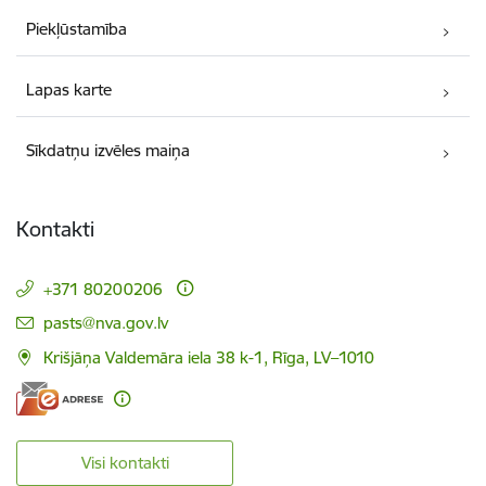
Piekļūstamība
Lapas karte
Sīkdatņu izvēles maiņa
Kontakti
+371 80200206
E-pasts:
pasts@nva.gov.lv
Krišjāņa Valdemāra iela 38 k-1, Rīga, LV–1010
Visi kontakti