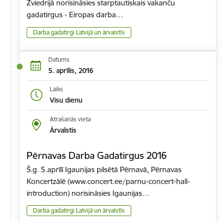
Zviedrijā norisināsies starptautiskais vakanču
gadatirgus - Eiropas darba…
Darba gadatirgi Latvijā un ārvalstīs
Datums
5. aprīlis, 2016
Laiks
Visu dienu
Atrašanās vieta
Ārvalstis
Pērnavas Darba Gadatirgus 2016
Š.g. 5.aprīlī Igaunijas pilsētā Pērnavā, Pērnavas
Koncertzālē (www.concert.ee/parnu-concert-hall-
introduction) norisināsies Igaunijas…
Darba gadatirgi Latvijā un ārvalstīs