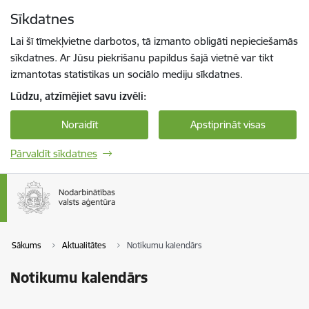
Pāriet uz lapas saturu
Sīkdatnes
Spied
lai meklētu
Enter
Lai šī tīmekļvietne darbotos, tā izmanto obligāti nepieciešamās
sīkdatnes. Ar Jūsu piekrišanu papildus šajā vietnē var tikt
izmantotas statistikas un sociālo mediju sīkdatnes.
Lūdzu, atzīmējiet savu izvēli:
Noraidīt
Apstiprināt visas
Pārvaldīt sīkdatnes
Sākums
Aktualitātes
Notikumu kalendārs
Notikumu kalendārs