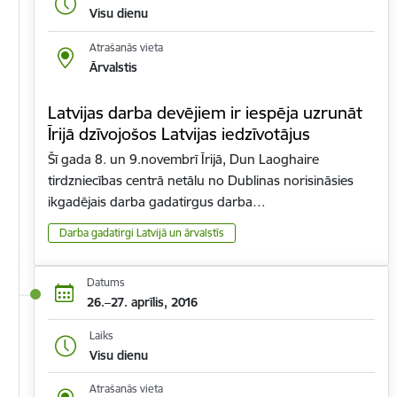
Visu dienu
Atrašanās vieta
Ārvalstis
Latvijas darba devējiem ir iespēja uzrunāt
Īrijā dzīvojošos Latvijas iedzīvotājus
Šī gada 8. un 9.novembrī Īrijā, Dun Laoghaire
tirdzniecības centrā netālu no Dublinas norisināsies
ikgadējais darba gadatirgus darba…
Darba gadatirgi Latvijā un ārvalstīs
Datums
26.–27. aprīlis, 2016
Laiks
Visu dienu
Atrašanās vieta