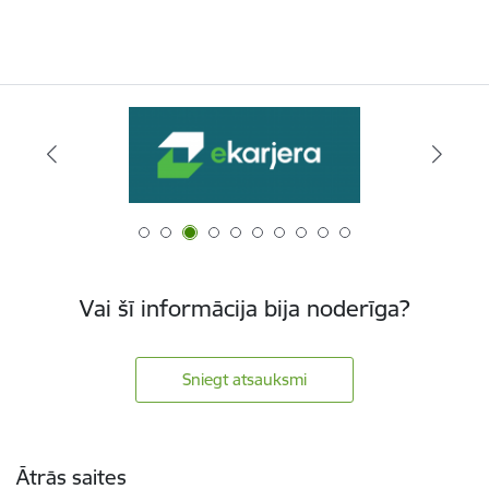
Vai šī informācija bija noderīga?
Sniegt atsauksmi
Kājene
Ātrās saites