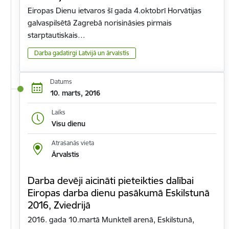
Eiropas Dienu ietvaros šī gada 4.oktobrī Horvātijas
galvaspilsētā Zagrebā norisināsies pirmais
starptautiskais…
Darba gadatirgi Latvijā un ārvalstīs
Datums
10. marts, 2016
Laiks
Visu dienu
Atrašanās vieta
Ārvalstis
Darba devēji aicināti pieteikties dalībai
Eiropas darba dienu pasākumā Eskilstunā
2016, Zviedrijā
2016. gada 10.martā Munktell arenā, Eskilstunā,