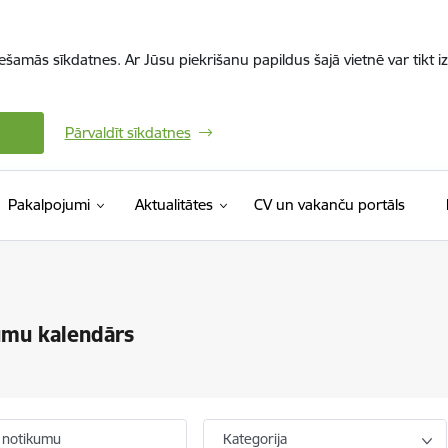
iešamās sīkdatnes. Ar Jūsu piekrišanu papildus šajā vietnē var tikt i
Pārvaldīt sīkdatnes
(Ārējā 
Pakalpojumi
Aktualitātes
CV un vakanču portāls
umu kalendārs
 notikumu
Kategorija