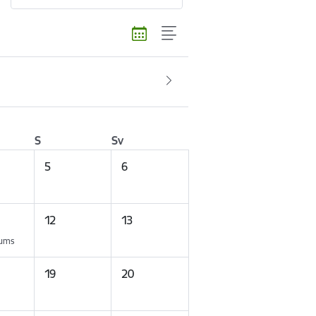
S
Sv
5
6
12
13
kums
19
20