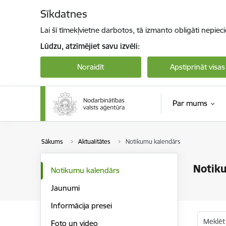
Pāriet uz lapas saturu
Sīkdatnes
Lai šī tīmekļvietne darbotos, tā izmanto obligāti nepiec
Lūdzu, atzīmējiet savu izvēli:
Noraidīt
Apstiprināt visas
Par mums
Sākums
Aktualitātes
Notikumu kalendārs
Notik
Notikumu kalendārs
Jaunumi
Informācija presei
Meklēt
Foto un video