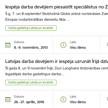
Iespēja darba devējiem piesaistīt speciālistus no Z
Š.g. 7. un 8.septembrī Stokholmā Globe arēnā norisināsies Zvie
Eiropas nodarbinātības dienestu tīkla …
Darba gadatirgi Latvijā un ārvalstīs
Datums
Laiks
8.–9. novembris, 2013
Visu dienu
Latvijas darba devējiem ir iespēja uzrunāt Īrijā dzī
Šī gada 8. un 9.novembrī Īrijā, Dun Laoghaire tirdzniecības cen
ikgadējais darba gadatirgus darba…
Darba gadatirgi Latvijā un ārvalstīs
Datums
Laiks
26.–27. aprīlis, 2016
Visu dienu