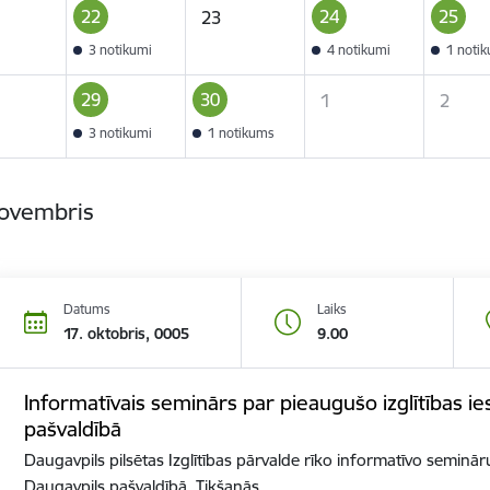
22
24
25
23
3 notikumi
4 notikumi
1 noti
29
30
1
2
3 notikumi
1 notikums
novembris
Datums
Laiks
17. oktobris, 0005
9.00
Informatīvais seminārs par pieaugušo izglītības i
pašvaldībā
Daugavpils pilsētas Izglītības pārvalde rīko informatīvo seminār
Daugavpils pašvaldībā. Tikšanās…