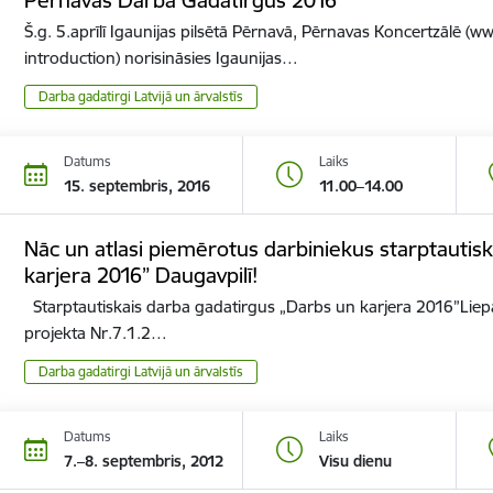
Š.g. 5.aprīlī Igaunijas pilsētā Pērnavā, Pērnavas Koncertzālē (
introduction) norisināsies Igaunijas…
Darba gadatirgi Latvijā un ārvalstīs
Datums
Laiks
15. septembris, 2016
11.00–14.00
Nāc un atlasi piemērotus darbiniekus starptautisk
karjera 2016” Daugavpilī!
Starptautiskais darba gadatirgus „Darbs un karjera 2016”Liepā
projekta Nr.7.1.2…
Darba gadatirgi Latvijā un ārvalstīs
Datums
Laiks
7.–8. septembris, 2012
Visu dienu