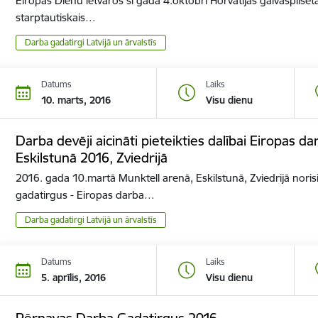
Eiropas Dienu ietvaros šī gada 4.oktobrī Horvātijas galvaspilsē
starptautiskais…
Darba gadatirgi Latvijā un ārvalstīs
Datums
Laiks
10. marts, 2016
Visu dienu
Darba devēji aicināti pieteikties dalībai Eiropas 
Eskilstunā 2016, Zviedrijā
2016. gada 10.martā Munktell arenā, Eskilstunā, Zviedrijā noris
gadatirgus - Eiropas darba…
Darba gadatirgi Latvijā un ārvalstīs
Datums
Laiks
5. aprīlis, 2016
Visu dienu
Pērnavas Darba Gadatirgus 2016