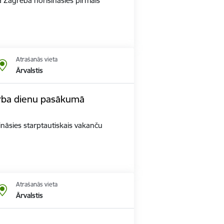
tā Zagrebā norisināsies pirmais
Atrašanās vieta
Ārvalstis
darba dienu pasākumā
ināsies starptautiskais vakanču
Atrašanās vieta
Ārvalstis