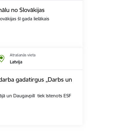
nālu no Slovākijas
ovākijas šī gada lielākais
Atrašanās vieta
Latvija
s darba gadatirgus „Darbs un
jā un Daugavpilī tiek īstenots ESF