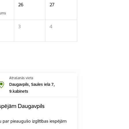
26
27
kums
3
4
Atrašanās vieta
Daugavpils, Saules iela 7,
9.kabinets
espējām Daugavpils
u par pieaugušo izglītības iespējām