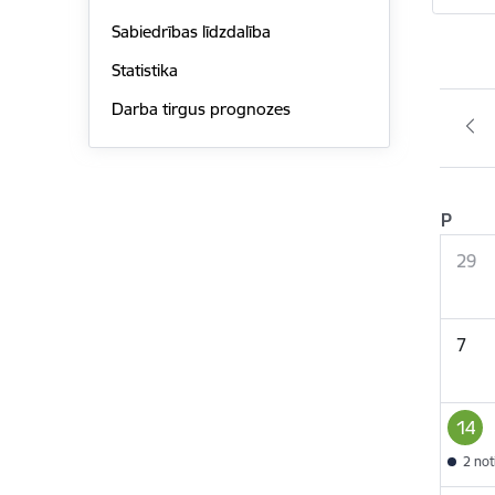
Sabiedrības līdzdalība
Statistika
Darba tirgus prognozes
P
29
7
14
2 no