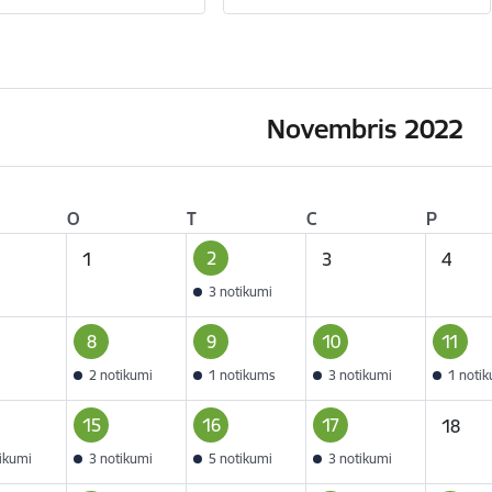
Novembris 2022
O
T
C
P
2
1
3
4
3 notikumi
8
9
10
11
2 notikumi
1 notikums
3 notikumi
1 noti
15
16
17
18
tikumi
3 notikumi
5 notikumi
3 notikumi