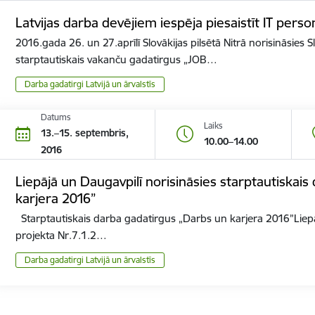
Latvijas darba devējiem iespēja piesaistīt IT perso
2016.gada 26. un 27.aprīlī Slovākijas pilsētā Nitrā norisināsies Sl
starptautiskais vakanču gadatirgus „JOB…
Darba gadatirgi Latvijā un ārvalstīs
Datums
Laiks
13.–15. septembris,
10.00–14.00
2016
Liepājā un Daugavpilī norisināsies starptautiskai
karjera 2016”
Starptautiskais darba gadatirgus „Darbs un karjera 2016”Liepā
projekta Nr.7.1.2…
Darba gadatirgi Latvijā un ārvalstīs
ana