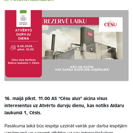
16. maijā plkst. 11.00 AS “Cēsu alus” aicina visus
interesentus uz Atvērto durvju dienu, kas notiks Aldaru
laukumā 1, Cēsīs.
Pasākuma laikā būs iespēja uzzināt vairāk par darba iespējām
uzņēmumā un saņemt atbildes uz sev interesējošajiem