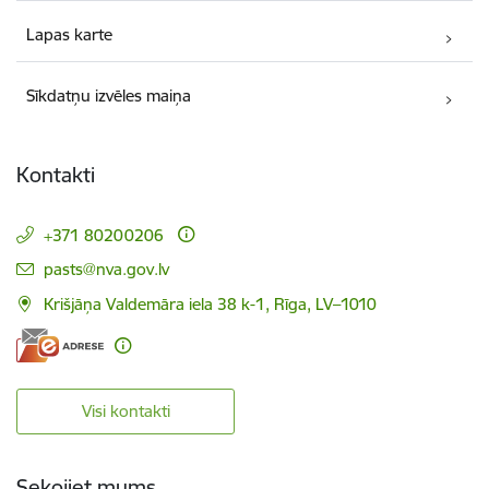
Lapas karte
Sīkdatņu izvēles maiņa
Kontakti
+371 80200206
E-pasts:
pasts@nva.gov.lv
Krišjāņa Valdemāra iela 38 k-1, Rīga, LV–1010
Visi kontakti
Sekojiet mums