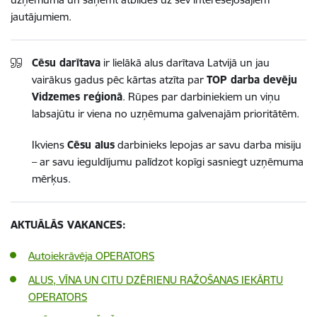
jautājumiem.
Cēsu darītava
ir lielākā alus darītava Latvijā un jau
vairākus gadus pēc kārtas atzīta par
TOP darba devēju
Vidzemes reģionā
. Rūpes par darbiniekiem un viņu
labsajūtu ir viena no uzņēmuma galvenajām prioritātēm.
Ikviens
Cēsu alus
darbinieks lepojas ar savu darba misiju
– ar savu ieguldījumu palīdzot kopīgi sasniegt uzņēmuma
mērķus.
AKTUĀLĀS VAKANCES:
Autoiekrāvēja OPERATORS
ALUS, VĪNA UN CITU DZĒRIENU RAŽOŠANAS IEKĀRTU
OPERATORS