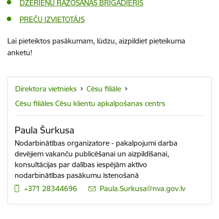
DZĒRIENU RAŽOŠANAS BRIGADIERIS
PREČU IZVIETOTĀJS
Lai pieteiktos pasākumam
, lūdzu, aizpildiet pieteikuma
anketu!
Direktora vietnieks
Cēsu filiāle
Cēsu filiāles Cēsu klientu apkalpošanas centrs
Paula Šurkusa
Nodarbinātības organizatore - pakalpojumi darba
devējiem vakanču publicēšanai un aizpildīšanai,
konsultācijas par dalības iespējām aktīvo
nodarbinātības pasākumu īstenošanā
+371 28344696
E-pasts:
Paula.Surkusa@nva.gov.lv