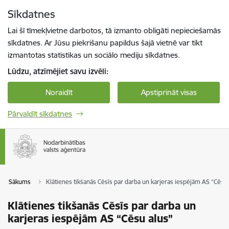
Pāriet uz lapas saturu
Sīkdatnes
Spied
lai meklētu
Enter
Lai šī tīmekļvietne darbotos, tā izmanto obligāti nepieciešamās
sīkdatnes. Ar Jūsu piekrišanu papildus šajā vietnē var tikt
izmantotas statistikas un sociālo mediju sīkdatnes.
Lūdzu, atzīmējiet savu izvēli:
Noraidīt
Apstiprināt visas
Pārvaldīt sīkdatnes
Sākums
Klātienes tikšanās Cēsīs par darba un karjeras iespējām AS “Cēsu 
Klātienes tikšanās Cēsīs par darba un
karjeras iespējām AS “Cēsu alus”