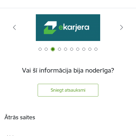
Vai šī informācija bija noderīga?
Sniegt atsauksmi
Kājene
Ātrās saites