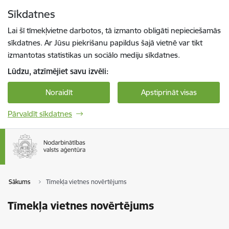
Pāriet uz lapas saturu
Sīkdatnes
Spied
lai meklētu
Enter
Lai šī tīmekļvietne darbotos, tā izmanto obligāti nepieciešamās
sīkdatnes. Ar Jūsu piekrišanu papildus šajā vietnē var tikt
izmantotas statistikas un sociālo mediju sīkdatnes.
Lūdzu, atzīmējiet savu izvēli:
Noraidīt
Apstiprināt visas
Pārvaldīt sīkdatnes
Sākums
Tīmekļa vietnes novērtējums
Tīmekļa vietnes novērtējums