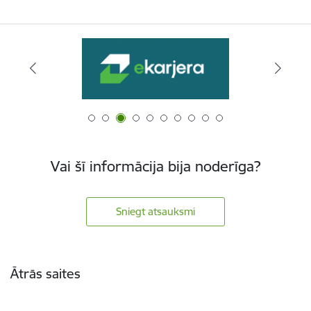
Vai šī informācija bija noderīga?
Sniegt atsauksmi
Kājene
Ātrās saites