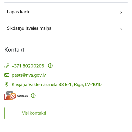
Lapas karte
Sīkdatņu izvēles maiņa
Kontakti
+371 80200206
E-pasts:
pasts@nva.gov.lv
Krišjāņa Valdemāra iela 38 k-1, Rīga, LV–1010
Visi kontakti