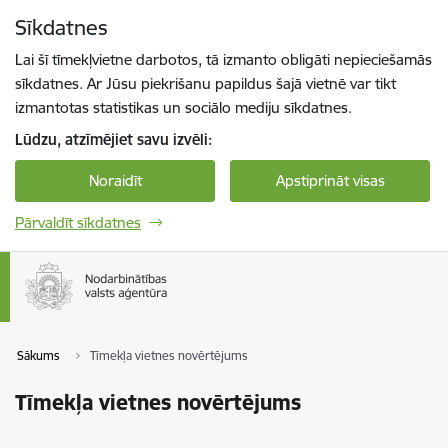
Pāriet uz lapas saturu
Sīkdatnes
Spied
lai meklētu
Enter
Lai šī tīmekļvietne darbotos, tā izmanto obligāti nepieciešamās
sīkdatnes. Ar Jūsu piekrišanu papildus šajā vietnē var tikt
izmantotas statistikas un sociālo mediju sīkdatnes.
Lūdzu, atzīmējiet savu izvēli:
Noraidīt
Apstiprināt visas
Pārvaldīt sīkdatnes
Sākums
Tīmekļa vietnes novērtējums
Tīmekļa vietnes novērtējums