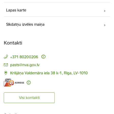
Lapas karte
Sīkdatņu izvēles maiņa
Kontakti
+371 80200206
E-pasts:
pasts@nva.gov.lv
Krišjāņa Valdemāra iela 38 k-1, Rīga, LV–1010
Visi kontakti