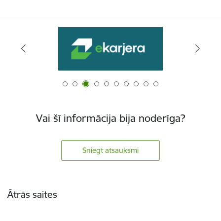
Vai šī informācija bija noderīga?
Sniegt atsauksmi
Kājene
Ātrās saites