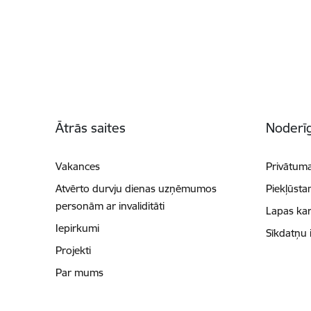
Kājene
Ātrās saites
Noderīg
Vakances
Privātuma
Atvērto durvju dienas uzņēmumos
Piekļūsta
personām ar invaliditāti
Lapas kar
Iepirkumi
Sīkdatņu 
Projekti
Par mums