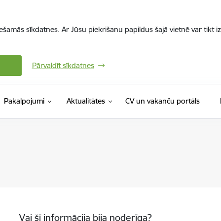
iešamās sīkdatnes. Ar Jūsu piekrišanu papildus šajā vietnē var tikt i
Pārvaldīt sīkdatnes
(Ārējā 
Pakalpojumi
Aktualitātes
CV un vakanču portāls
Vai šī informācija bija noderīga?