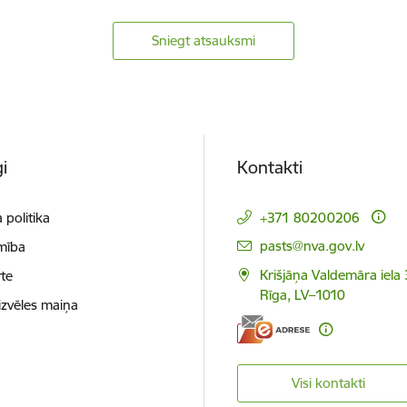
Sniegt atsauksmi
i
Kontakti
 politika
+371 80200206
E-pasts:
pasts@nva.gov.lv
mība
Krišjāņa Valdemāra iela 
te
Rīga, LV–1010
izvēles maiņa
Visi kontakti