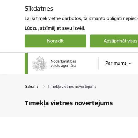
Pāriet uz lapas saturu
Sīkdatnes
Lai šī tīmekļvietne darbotos, tā izmanto obligāti nepiec
Lūdzu, atzīmējiet savu izvēli:
Noraidīt
Apstiprināt visas
Par mums
Sākums
Tīmekļa vietnes novērtējums
Tīmekļa vietnes novērtējums