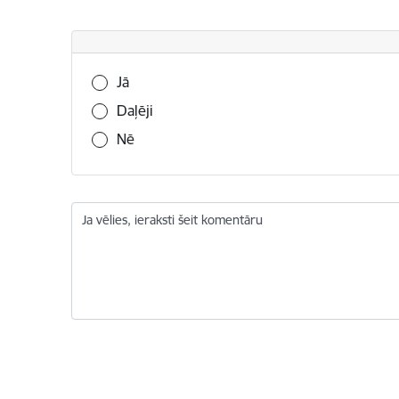
Vai šī informācija bija noderīga?
Jā
Daļēji
Nē
Ja vēlies, ieraksti šeit komentāru