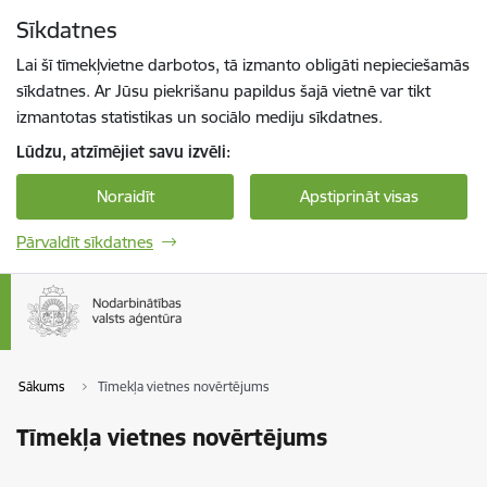
Pāriet uz lapas saturu
Sīkdatnes
Spied
lai meklētu
Enter
Lai šī tīmekļvietne darbotos, tā izmanto obligāti nepieciešamās
sīkdatnes. Ar Jūsu piekrišanu papildus šajā vietnē var tikt
izmantotas statistikas un sociālo mediju sīkdatnes.
Lūdzu, atzīmējiet savu izvēli:
Noraidīt
Apstiprināt visas
Pārvaldīt sīkdatnes
Sākums
Tīmekļa vietnes novērtējums
Tīmekļa vietnes novērtējums