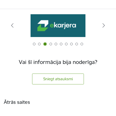
Vai šī informācija bija noderīga?
Sniegt atsauksmi
Kājene
Ātrās saites