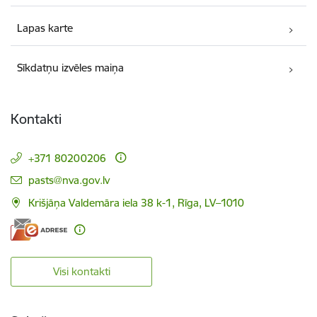
Lapas karte
Sīkdatņu izvēles maiņa
Kontakti
+371 80200206
E-pasts:
pasts@nva.gov.lv
Krišjāņa Valdemāra iela 38 k-1, Rīga, LV–1010
Visi kontakti