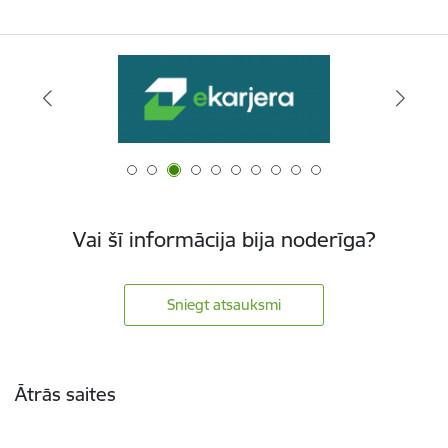
Vai šī informācija bija noderīga?
Sniegt atsauksmi
Kājene
Ātrās saites