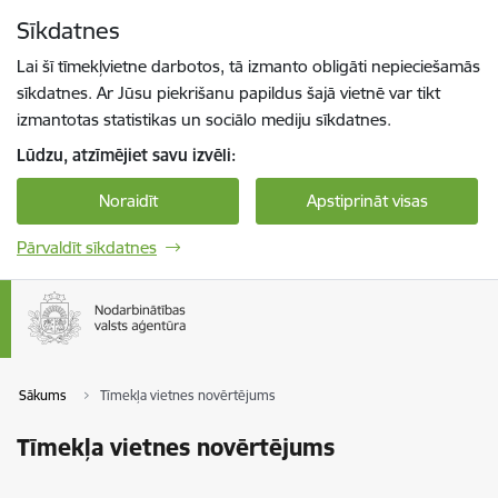
Pāriet uz lapas saturu
Sīkdatnes
Spied
lai meklētu
Enter
Lai šī tīmekļvietne darbotos, tā izmanto obligāti nepieciešamās
sīkdatnes. Ar Jūsu piekrišanu papildus šajā vietnē var tikt
izmantotas statistikas un sociālo mediju sīkdatnes.
Lūdzu, atzīmējiet savu izvēli:
Noraidīt
Apstiprināt visas
Pārvaldīt sīkdatnes
Sākums
Tīmekļa vietnes novērtējums
Tīmekļa vietnes novērtējums