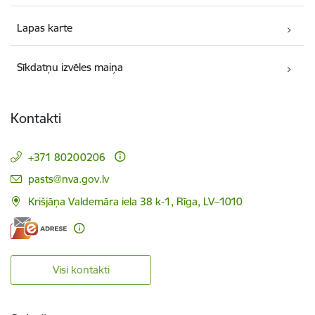
Lapas karte
Sīkdatņu izvēles maiņa
Kontakti
+371 80200206
E-pasts:
pasts@nva.gov.lv
Krišjāņa Valdemāra iela 38 k-1, Rīga, LV–1010
Visi kontakti