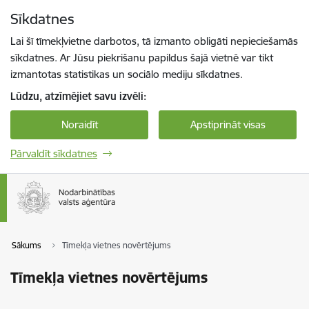
Pāriet uz lapas saturu
Sīkdatnes
Spied
lai meklētu
Enter
Lai šī tīmekļvietne darbotos, tā izmanto obligāti nepieciešamās
sīkdatnes. Ar Jūsu piekrišanu papildus šajā vietnē var tikt
izmantotas statistikas un sociālo mediju sīkdatnes.
Lūdzu, atzīmējiet savu izvēli:
Noraidīt
Apstiprināt visas
Pārvaldīt sīkdatnes
Sākums
Tīmekļa vietnes novērtējums
Tīmekļa vietnes novērtējums