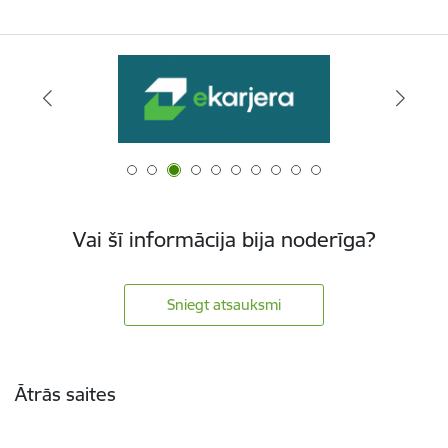
Vai šī informācija bija noderīga?
Sniegt atsauksmi
Kājene
Ātrās saites