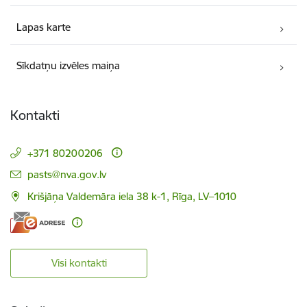
Lapas karte
Sīkdatņu izvēles maiņa
Kontakti
+371 80200206
E-pasts:
pasts@nva.gov.lv
Krišjāņa Valdemāra iela 38 k-1, Rīga, LV–1010
Visi kontakti