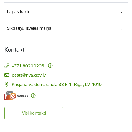
Lapas karte
Sīkdatņu izvēles maiņa
Kontakti
+371 80200206
E-pasts:
pasts@nva.gov.lv
Krišjāņa Valdemāra iela 38 k-1, Rīga, LV–1010
Visi kontakti