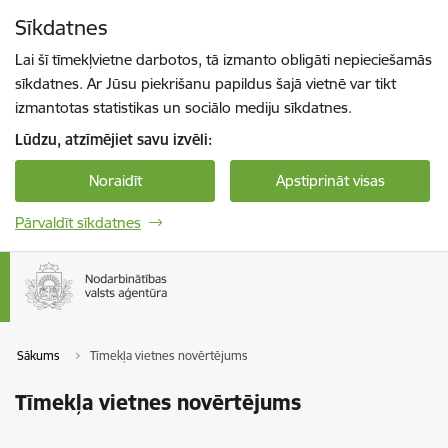
Pāriet uz lapas saturu
Sīkdatnes
Spied
lai meklētu
Enter
Lai šī tīmekļvietne darbotos, tā izmanto obligāti nepieciešamās
sīkdatnes. Ar Jūsu piekrišanu papildus šajā vietnē var tikt
izmantotas statistikas un sociālo mediju sīkdatnes.
Lūdzu, atzīmējiet savu izvēli:
Noraidīt
Apstiprināt visas
Pārvaldīt sīkdatnes
Sākums
Tīmekļa vietnes novērtējums
Tīmekļa vietnes novērtējums