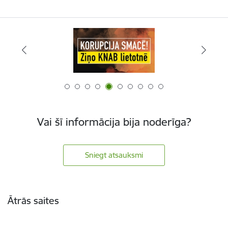
Vai šī informācija bija noderīga?
Sniegt atsauksmi
Kājene
Ātrās saites