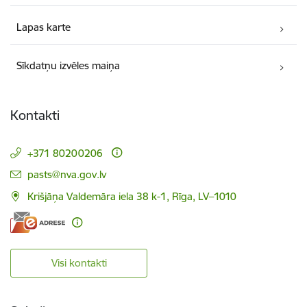
Lapas karte
Sīkdatņu izvēles maiņa
Kontakti
+371 80200206
E-pasts:
pasts@nva.gov.lv
Krišjāņa Valdemāra iela 38 k-1, Rīga, LV–1010
Visi kontakti