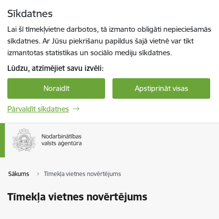
Pāriet uz lapas saturu
Sīkdatnes
Spied
lai meklētu
Enter
Lai šī tīmekļvietne darbotos, tā izmanto obligāti nepieciešamās
sīkdatnes. Ar Jūsu piekrišanu papildus šajā vietnē var tikt
izmantotas statistikas un sociālo mediju sīkdatnes.
Lūdzu, atzīmējiet savu izvēli:
Noraidīt
Apstiprināt visas
Pārvaldīt sīkdatnes
Sākums
Tīmekļa vietnes novērtējums
Tīmekļa vietnes novērtējums