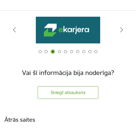
Vai šī informācija bija noderīga?
Sniegt atsauksmi
Kājene
Ātrās saites